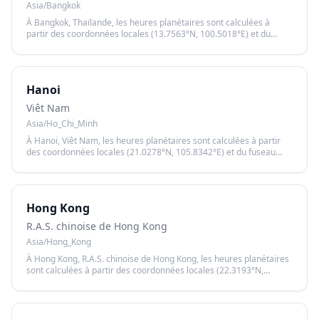
Asia/Bangkok
À Bangkok, Thaïlande, les heures planétaires sont calculées à
partir des coordonnées locales (13.7563°N, 100.5018°E) et du
fuseau horaire Asia/Bangkok, garantissant un calcul précis basé
sur le lever et le coucher du soleil.
Hanoi
Viêt Nam
Asia/Ho_Chi_Minh
À Hanoi, Viêt Nam, les heures planétaires sont calculées à partir
des coordonnées locales (21.0278°N, 105.8342°E) et du fuseau
horaire Asia/Ho_Chi_Minh, garantissant un calcul précis basé sur le
lever et le coucher du soleil.
Hong Kong
R.A.S. chinoise de Hong Kong
Asia/Hong_Kong
À Hong Kong, R.A.S. chinoise de Hong Kong, les heures planétaires
sont calculées à partir des coordonnées locales (22.3193°N,
114.1694°E) et du fuseau horaire Asia/Hong_Kong, garantissant un
calcul précis basé sur le lever et le coucher du soleil.