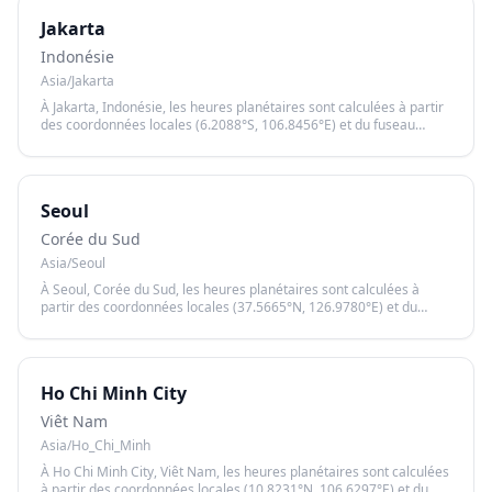
Jakarta
Indonésie
Asia/Jakarta
À Jakarta, Indonésie, les heures planétaires sont calculées à partir
des coordonnées locales (6.2088°S, 106.8456°E) et du fuseau
horaire Asia/Jakarta, garantissant un calcul précis basé sur le lever
et le coucher du soleil.
Seoul
Corée du Sud
Asia/Seoul
À Seoul, Corée du Sud, les heures planétaires sont calculées à
partir des coordonnées locales (37.5665°N, 126.9780°E) et du
fuseau horaire Asia/Seoul, garantissant un calcul précis basé sur le
lever et le coucher du soleil.
Ho Chi Minh City
Viêt Nam
Asia/Ho_Chi_Minh
À Ho Chi Minh City, Viêt Nam, les heures planétaires sont calculées
à partir des coordonnées locales (10.8231°N, 106.6297°E) et du