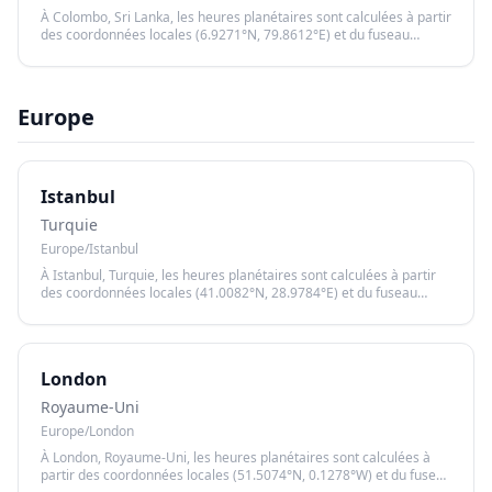
À Colombo, Sri Lanka, les heures planétaires sont calculées à partir
des coordonnées locales (6.9271°N, 79.8612°E) et du fuseau
horaire Asia/Colombo, garantissant un calcul précis basé sur le
lever et le coucher du soleil.
Europe
Istanbul
Turquie
Europe/Istanbul
À Istanbul, Turquie, les heures planétaires sont calculées à partir
des coordonnées locales (41.0082°N, 28.9784°E) et du fuseau
horaire Europe/Istanbul, garantissant un calcul précis basé sur le
lever et le coucher du soleil.
London
Royaume-Uni
Europe/London
À London, Royaume-Uni, les heures planétaires sont calculées à
partir des coordonnées locales (51.5074°N, 0.1278°W) et du fuseau