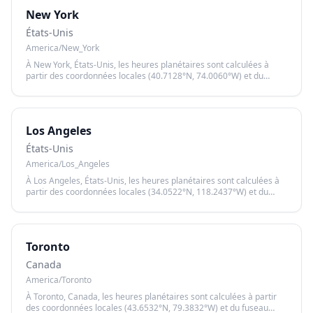
New York
États-Unis
America/New_York
À New York, États-Unis, les heures planétaires sont calculées à
partir des coordonnées locales (40.7128°N, 74.0060°W) et du
fuseau horaire America/New_York, garantissant un calcul précis
basé sur le lever et le coucher du soleil.
Los Angeles
États-Unis
America/Los_Angeles
À Los Angeles, États-Unis, les heures planétaires sont calculées à
partir des coordonnées locales (34.0522°N, 118.2437°W) et du
fuseau horaire America/Los_Angeles, garantissant un calcul précis
basé sur le lever et le coucher du soleil.
Toronto
Canada
America/Toronto
À Toronto, Canada, les heures planétaires sont calculées à partir
des coordonnées locales (43.6532°N, 79.3832°W) et du fuseau