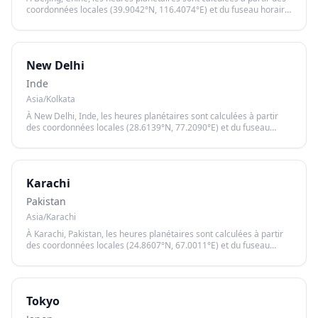
coordonnées locales (39.9042°N, 116.4074°E) et du fuseau horaire
Asia/Shanghai, garantissant un calcul précis basé sur le lever et le
coucher du soleil.
New Delhi
Inde
Asia/Kolkata
À New Delhi, Inde, les heures planétaires sont calculées à partir
des coordonnées locales (28.6139°N, 77.2090°E) et du fuseau
horaire Asia/Kolkata, garantissant un calcul précis basé sur le lever
et le coucher du soleil.
Karachi
Pakistan
Asia/Karachi
À Karachi, Pakistan, les heures planétaires sont calculées à partir
des coordonnées locales (24.8607°N, 67.0011°E) et du fuseau
horaire Asia/Karachi, garantissant un calcul précis basé sur le lever
et le coucher du soleil.
Tokyo