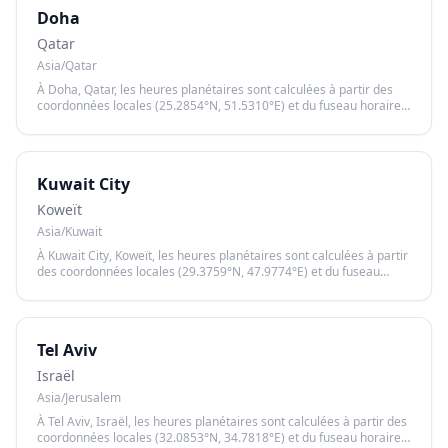
Doha
Qatar
Asia/Qatar
À Doha, Qatar, les heures planétaires sont calculées à partir des
coordonnées locales (25.2854°N, 51.5310°E) et du fuseau horaire
Asia/Qatar, garantissant un calcul précis basé sur le lever et le
coucher du soleil.
Kuwait City
Koweït
Asia/Kuwait
À Kuwait City, Koweït, les heures planétaires sont calculées à partir
des coordonnées locales (29.3759°N, 47.9774°E) et du fuseau
horaire Asia/Kuwait, garantissant un calcul précis basé sur le lever
et le coucher du soleil.
Tel Aviv
Israël
Asia/Jerusalem
À Tel Aviv, Israël, les heures planétaires sont calculées à partir des
coordonnées locales (32.0853°N, 34.7818°E) et du fuseau horaire