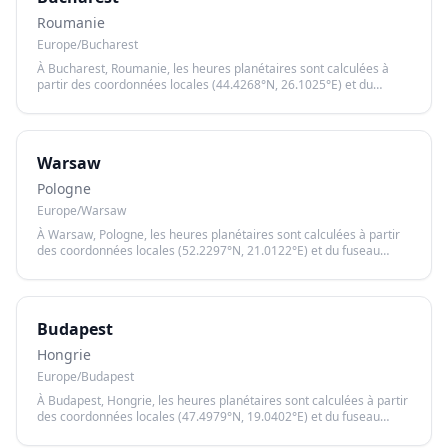
Roumanie
Europe/Bucharest
À Bucharest, Roumanie, les heures planétaires sont calculées à
partir des coordonnées locales (44.4268°N, 26.1025°E) et du
fuseau horaire Europe/Bucharest, garantissant un calcul précis
basé sur le lever et le coucher du soleil.
Warsaw
Pologne
Europe/Warsaw
À Warsaw, Pologne, les heures planétaires sont calculées à partir
des coordonnées locales (52.2297°N, 21.0122°E) et du fuseau
horaire Europe/Warsaw, garantissant un calcul précis basé sur le
lever et le coucher du soleil.
Budapest
Hongrie
Europe/Budapest
À Budapest, Hongrie, les heures planétaires sont calculées à partir
des coordonnées locales (47.4979°N, 19.0402°E) et du fuseau
horaire Europe/Budapest, garantissant un calcul précis basé sur le