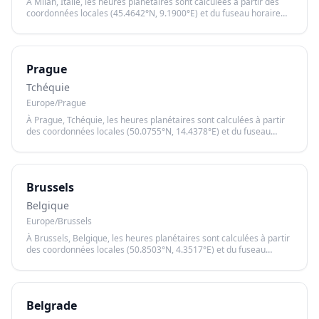
À Milan, Italie, les heures planétaires sont calculées à partir des
coordonnées locales (45.4642°N, 9.1900°E) et du fuseau horaire
Europe/Rome, garantissant un calcul précis basé sur le lever et le
coucher du soleil.
Prague
Tchéquie
Europe/Prague
À Prague, Tchéquie, les heures planétaires sont calculées à partir
des coordonnées locales (50.0755°N, 14.4378°E) et du fuseau
horaire Europe/Prague, garantissant un calcul précis basé sur le
lever et le coucher du soleil.
Brussels
Belgique
Europe/Brussels
À Brussels, Belgique, les heures planétaires sont calculées à partir
des coordonnées locales (50.8503°N, 4.3517°E) et du fuseau
horaire Europe/Brussels, garantissant un calcul précis basé sur le
lever et le coucher du soleil.
Belgrade