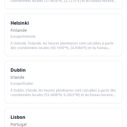
coordonnées locales (37.9838°N, 23.7275°E) et du fuseau horaire
Europe/Athens, garantissant un calcul précis basé sur le lever et le
coucher du soleil.
Helsinki
Finlande
Europe/Helsinki
À Helsinki, Finlande, les heures planétaires sont calculées à partir
des coordonnées locales (60.1699°N, 24.9384°E) et du fuseau
horaire Europe/Helsinki, garantissant un calcul précis basé sur le
lever et le coucher du soleil.
Dublin
Irlande
Europe/Dublin
À Dublin, Irlande, les heures planétaires sont calculées à partir des
coordonnées locales (53.3498°N, 6.2603°W) et du fuseau horaire
Europe/Dublin, garantissant un calcul précis basé sur le lever et le
coucher du soleil.
Lisbon
Portugal