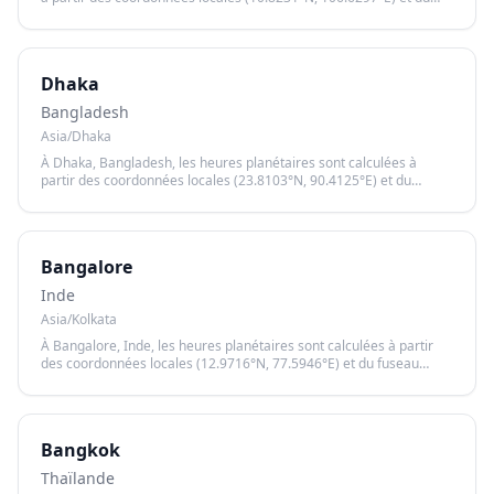
fuseau horaire Asia/Ho_Chi_Minh, garantissant un calcul précis
basé sur le lever et le coucher du soleil.
Dhaka
Bangladesh
Asia/Dhaka
À Dhaka, Bangladesh, les heures planétaires sont calculées à
partir des coordonnées locales (23.8103°N, 90.4125°E) et du
fuseau horaire Asia/Dhaka, garantissant un calcul précis basé sur
le lever et le coucher du soleil.
Bangalore
Inde
Asia/Kolkata
À Bangalore, Inde, les heures planétaires sont calculées à partir
des coordonnées locales (12.9716°N, 77.5946°E) et du fuseau
horaire Asia/Kolkata, garantissant un calcul précis basé sur le lever
et le coucher du soleil.
Bangkok
Thaïlande