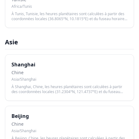
Africa/Tunis
À Tunis, Tunisie, les heures planétaires sont calculées à partir des
coordonnées locales (36.8065°N, 10.1815°E) et du fuseau horaire
Africa/Tunis, garantissant un calcul précis basé sur le lever et le
coucher du soleil.
Asie
Shanghai
Chine
Asia/Shanghai
À Shanghai, Chine, les heures planétaires sont calculées à partir
des coordonnées locales (31.2304°N, 121.4737°E) et du fuseau
horaire Asia/Shanghai, garantissant un calcul précis basé sur le
lever et le coucher du soleil.
Beijing
Chine
Asia/Shanghai
À Beijing, Chine, les heures planétaires sont calculées à partir des