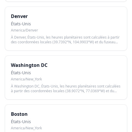
sur le lever et le coucher du soleil.
Denver
États-Unis
America/Denver
À Denver, États-Unis, les heures planétaires sont calculées à partir
des coordonnées locales (39.7392°N, 104.9903°W) et du fuseau
horaire America/Denver, garantissant un calcul précis basé sur le
lever et le coucher du soleil.
Washington DC
États-Unis
America/New_York
À Washington DC, États-Unis, les heures planétaires sont calculées
à partir des coordonnées locales (38.9072°N, 77.0369°W) et du
fuseau horaire America/New_York, garantissant un calcul précis
basé sur le lever et le coucher du soleil.
Boston
États-Unis
America/New_York