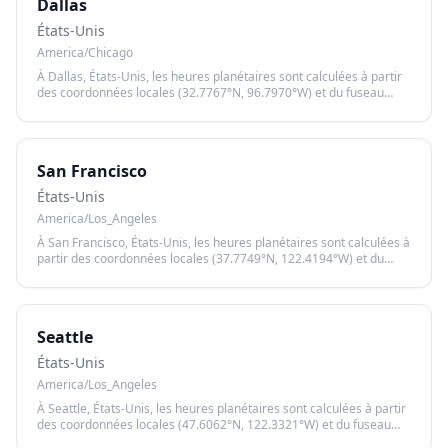
Dallas
États-Unis
America/Chicago
À Dallas, États-Unis, les heures planétaires sont calculées à partir
des coordonnées locales (32.7767°N, 96.7970°W) et du fuseau
horaire America/Chicago, garantissant un calcul précis basé sur le
lever et le coucher du soleil.
San Francisco
États-Unis
America/Los_Angeles
À San Francisco, États-Unis, les heures planétaires sont calculées à
partir des coordonnées locales (37.7749°N, 122.4194°W) et du
fuseau horaire America/Los_Angeles, garantissant un calcul précis
basé sur le lever et le coucher du soleil.
Seattle
États-Unis
America/Los_Angeles
À Seattle, États-Unis, les heures planétaires sont calculées à partir
des coordonnées locales (47.6062°N, 122.3321°W) et du fuseau
horaire America/Los_Angeles, garantissant un calcul précis basé