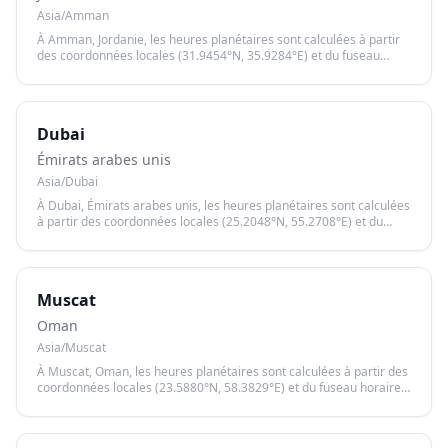
Asia/Amman
À Amman, Jordanie, les heures planétaires sont calculées à partir
des coordonnées locales (31.9454°N, 35.9284°E) et du fuseau
horaire Asia/Amman, garantissant un calcul précis basé sur le
lever et le coucher du soleil.
Dubai
Émirats arabes unis
Asia/Dubai
À Dubai, Émirats arabes unis, les heures planétaires sont calculées
à partir des coordonnées locales (25.2048°N, 55.2708°E) et du
fuseau horaire Asia/Dubai, garantissant un calcul précis basé sur
le lever et le coucher du soleil.
Muscat
Oman
Asia/Muscat
À Muscat, Oman, les heures planétaires sont calculées à partir des
coordonnées locales (23.5880°N, 58.3829°E) et du fuseau horaire
Asia/Muscat, garantissant un calcul précis basé sur le lever et le
coucher du soleil.