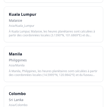
coucher du soleil.
Kuala Lumpur
Malaisie
Asia/Kuala_Lumpur
À Kuala Lumpur, Malaisie, les heures planétaires sont calculées à
partir des coordonnées locales (3.1390°N, 101.6869°E) et du
fuseau horaire Asia/Kuala_Lumpur, garantissant un calcul précis
basé sur le lever et le coucher du soleil.
Manila
Philippines
Asia/Manila
À Manila, Philippines, les heures planétaires sont calculées à partir
des coordonnées locales (14.5995°N, 120.9842°E) et du fuseau
horaire Asia/Manila, garantissant un calcul précis basé sur le lever
et le coucher du soleil.
Colombo
Sri Lanka
Asia/Colombo