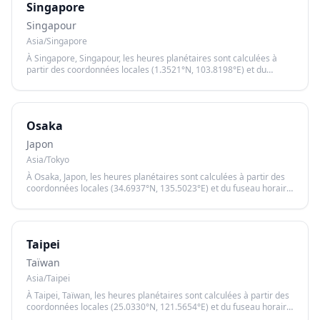
Singapore
Singapour
Asia/Singapore
À Singapore, Singapour, les heures planétaires sont calculées à
partir des coordonnées locales (1.3521°N, 103.8198°E) et du
fuseau horaire Asia/Singapore, garantissant un calcul précis basé
sur le lever et le coucher du soleil.
Osaka
Japon
Asia/Tokyo
À Osaka, Japon, les heures planétaires sont calculées à partir des
coordonnées locales (34.6937°N, 135.5023°E) et du fuseau horaire
Asia/Tokyo, garantissant un calcul précis basé sur le lever et le
coucher du soleil.
Taipei
Taïwan
Asia/Taipei
À Taipei, Taïwan, les heures planétaires sont calculées à partir des
coordonnées locales (25.0330°N, 121.5654°E) et du fuseau horaire
Asia/Taipei, garantissant un calcul précis basé sur le lever et le