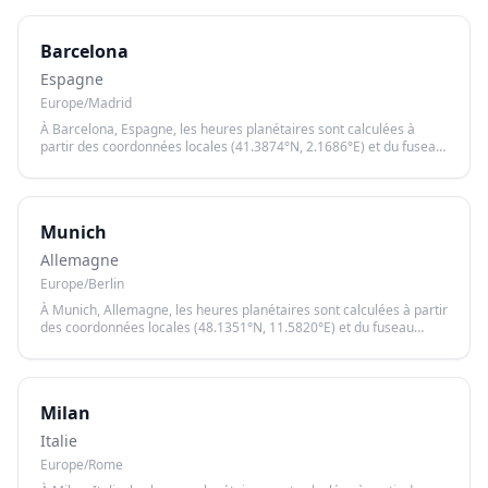
lever et le coucher du soleil.
Barcelona
Espagne
Europe/Madrid
À Barcelona, Espagne, les heures planétaires sont calculées à
partir des coordonnées locales (41.3874°N, 2.1686°E) et du fuseau
horaire Europe/Madrid, garantissant un calcul précis basé sur le
lever et le coucher du soleil.
Munich
Allemagne
Europe/Berlin
À Munich, Allemagne, les heures planétaires sont calculées à partir
des coordonnées locales (48.1351°N, 11.5820°E) et du fuseau
horaire Europe/Berlin, garantissant un calcul précis basé sur le
lever et le coucher du soleil.
Milan
Italie
Europe/Rome