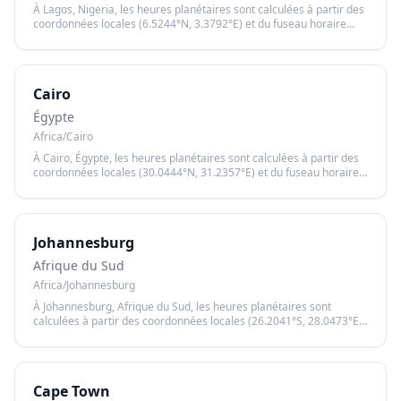
À Lagos, Nigeria, les heures planétaires sont calculées à partir des
coordonnées locales (6.5244°N, 3.3792°E) et du fuseau horaire
Africa/Lagos, garantissant un calcul précis basé sur le lever et le
coucher du soleil.
Cairo
Égypte
Africa/Cairo
À Cairo, Égypte, les heures planétaires sont calculées à partir des
coordonnées locales (30.0444°N, 31.2357°E) et du fuseau horaire
Africa/Cairo, garantissant un calcul précis basé sur le lever et le
coucher du soleil.
Johannesburg
Afrique du Sud
Africa/Johannesburg
À Johannesburg, Afrique du Sud, les heures planétaires sont
calculées à partir des coordonnées locales (26.2041°S, 28.0473°E)
et du fuseau horaire Africa/Johannesburg, garantissant un calcul
précis basé sur le lever et le coucher du soleil.
Cape Town