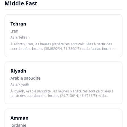
Middle East
Tehran
Iran
Asia/Tehran
À Tehran, Iran, les heures planétaires sont calculées à partir des
coordonnées locales (35.6892°N, 51.3890°E) et du fuseau horaire
Asia/Tehran, garantissant un calcul précis basé sur le lever et le
coucher du soleil.
Riyadh
Arabie saoudite
Asia/Riyadh
À Riyadh, Arabie saoudite, les heures planétaires sont calculées à
partir des coordonnées locales (24.7136°N, 46.6753°E) et du
fuseau horaire Asia/Riyadh, garantissant un calcul précis basé sur
le lever et le coucher du soleil.
Amman
Jordanie