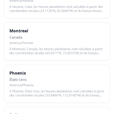
America/Havana
À Havana, Cuba, les heures planétaires sont calculées à partir des
coordonnées locales (23.1136°N, 82.3666°W) et du fuseau horaire
America/Havana, garantissant un calcul précis basé sur le lever et
le coucher du soleil.
Montreal
Canada
America/Toronto
À Montreal, Canada, les heures planétaires sont calculées à partir
des coordonnées locales (45.5017°N, 73.5673°W) et du fuseau
horaire America/Toronto, garantissant un calcul précis basé sur le
lever et le coucher du soleil.
Phoenix
États-Unis
America/Phoenix
À Phoenix, États-Unis, les heures planétaires sont calculées à partir
des coordonnées locales (33.4484°N, 112.0740°W) et du fuseau
horaire America/Phoenix, garantissant un calcul précis basé sur le
lever et le coucher du soleil.