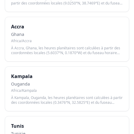
partir des coordonnées locales (9.0250°N, 38.7469°E) et du fuseau
horaire Africa/Addis_Ababa, garantissant un calcul précis basé sur
le lever et le coucher du soleil.
Accra
Ghana
Africa/Accra
À Accra, Ghana, les heures planétaires sont calculées à partir des
coordonnées locales (5.6037°N, 0.1870°W) et du fuseau horaire
Africa/Accra, garantissant un calcul précis basé sur le lever et le
coucher du soleil.
Kampala
Ouganda
Africa/Kampala
À Kampala, Ouganda, les heures planétaires sont calculées à partir
des coordonnées locales (0.3476°N, 32.5825°E) et du fuseau
horaire Africa/Kampala, garantissant un calcul précis basé sur le
lever et le coucher du soleil.
Tunis
Tunisie