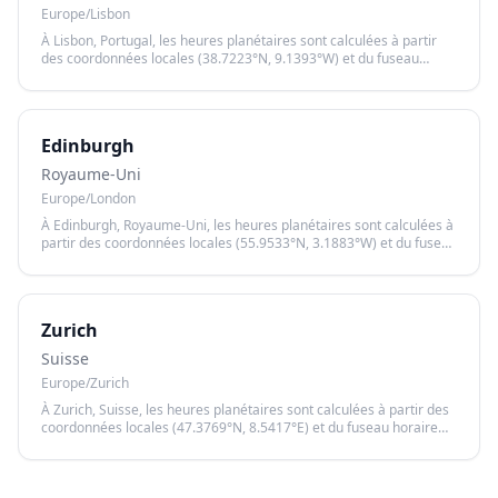
Europe/Lisbon
À Lisbon, Portugal, les heures planétaires sont calculées à partir
des coordonnées locales (38.7223°N, 9.1393°W) et du fuseau
horaire Europe/Lisbon, garantissant un calcul précis basé sur le
lever et le coucher du soleil.
Edinburgh
Royaume-Uni
Europe/London
À Edinburgh, Royaume-Uni, les heures planétaires sont calculées à
partir des coordonnées locales (55.9533°N, 3.1883°W) et du fuseau
horaire Europe/London, garantissant un calcul précis basé sur le
lever et le coucher du soleil.
Zurich
Suisse
Europe/Zurich
À Zurich, Suisse, les heures planétaires sont calculées à partir des
coordonnées locales (47.3769°N, 8.5417°E) et du fuseau horaire
Europe/Zurich, garantissant un calcul précis basé sur le lever et le
coucher du soleil.