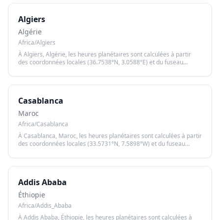
Algiers
Algérie
Africa/Algiers
À Algiers, Algérie, les heures planétaires sont calculées à partir
des coordonnées locales (36.7538°N, 3.0588°E) et du fuseau
horaire Africa/Algiers, garantissant un calcul précis basé sur le
lever et le coucher du soleil.
Casablanca
Maroc
Africa/Casablanca
À Casablanca, Maroc, les heures planétaires sont calculées à partir
des coordonnées locales (33.5731°N, 7.5898°W) et du fuseau
horaire Africa/Casablanca, garantissant un calcul précis basé sur
le lever et le coucher du soleil.
Addis Ababa
Éthiopie
Africa/Addis_Ababa
À Addis Ababa, Éthiopie, les heures planétaires sont calculées à