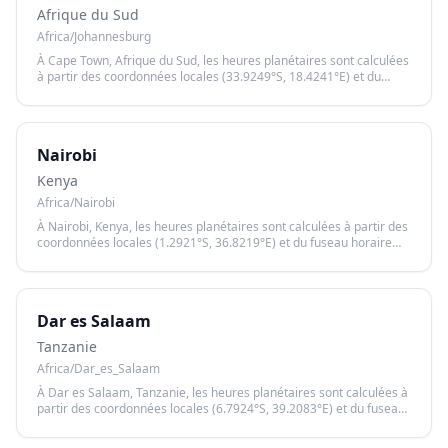
Afrique du Sud
Africa/Johannesburg
À Cape Town, Afrique du Sud, les heures planétaires sont calculées
à partir des coordonnées locales (33.9249°S, 18.4241°E) et du
fuseau horaire Africa/Johannesburg, garantissant un calcul précis
basé sur le lever et le coucher du soleil.
Nairobi
Kenya
Africa/Nairobi
À Nairobi, Kenya, les heures planétaires sont calculées à partir des
coordonnées locales (1.2921°S, 36.8219°E) et du fuseau horaire
Africa/Nairobi, garantissant un calcul précis basé sur le lever et le
coucher du soleil.
Dar es Salaam
Tanzanie
Africa/Dar_es_Salaam
À Dar es Salaam, Tanzanie, les heures planétaires sont calculées à
partir des coordonnées locales (6.7924°S, 39.2083°E) et du fuseau
horaire Africa/Dar_es_Salaam, garantissant un calcul précis basé
sur le lever et le coucher du soleil.