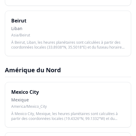
Asia/Jerusalem, garantissant un calcul précis basé sur le lever et le
coucher du soleil.
Beirut
Liban
Asia/Beirut
À Beirut, Liban, les heures planétaires sont calculées à partir des
coordonnées locales (33.8938°N, 35.5018°E) et du fuseau horaire
Asia/Beirut, garantissant un calcul précis basé sur le lever et le
coucher du soleil.
Amérique du Nord
Mexico City
Mexique
America/Mexico_City
À Mexico City, Mexique, les heures planétaires sont calculées à
partir des coordonnées locales (19.4326°N, 99.1332°W) et du
fuseau horaire America/Mexico_City, garantissant un calcul précis
basé sur le lever et le coucher du soleil.