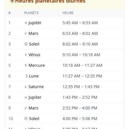
☀️
Heures planétaires diurnes
#
PLANÈTE
HEURE
1
♃
Jupiter
5:45 AM
–
6:53 AM
2
♂
Mars
6:53 AM
–
8:02 AM
3
☉
Soleil
8:02 AM
–
9:10 AM
4
♀
Vénus
9:10 AM
–
10:18 AM
5
☿
Mercure
10:18 AM
–
11:27 AM
6
☽
Lune
11:27 AM
–
12:35 PM
7
♄
Saturne
12:35 PM
–
1:43 PM
8
♃
Jupiter
1:43 PM
–
2:52 PM
9
♂
Mars
2:52 PM
–
4:00 PM
10
☉
Soleil
4:00 PM
–
5:08 PM