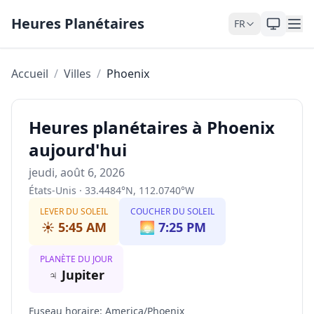
Skip to content
Heures Planétaires
FR
Accueil
/
Villes
/
Phoenix
Heures planétaires à Phoenix
aujourd'hui
jeudi, août 6, 2026
États-Unis
·
33.4484
°
N
,
112.0740
°
W
LEVER DU SOLEIL
COUCHER DU SOLEIL
☀️
5:45 AM
🌅
7:25 PM
PLANÈTE DU JOUR
♃
Jupiter
Fuseau horaire
:
America/Phoenix