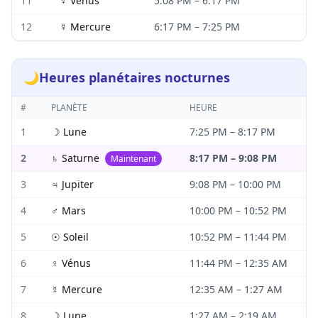
11
♀
Vénus
5:08 PM
–
6:17 PM
12
☿
Mercure
6:17 PM
–
7:25 PM
🌙
Heures planétaires nocturnes
#
PLANÈTE
HEURE
1
☽
Lune
7:25 PM
–
8:17 PM
2
♄
Saturne
8:17 PM
–
9:08 PM
Maintenant
3
♃
Jupiter
9:08 PM
–
10:00 PM
4
♂
Mars
10:00 PM
–
10:52 PM
5
☉
Soleil
10:52 PM
–
11:44 PM
6
♀
Vénus
11:44 PM
–
12:35 AM
7
☿
Mercure
12:35 AM
–
1:27 AM
8
☽
Lune
1:27 AM
–
2:19 AM