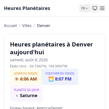
Skip to content
Heures Planétaires
FR
Accueil
/
Villes
/
Denver
Heures planétaires à Denver
aujourd'hui
samedi, août 8, 2026
États-Unis
·
39.7392
°
N
,
104.9903
°
W
LEVER DU SOLEIL
COUCHER DU SOLEIL
☀️
6:06 AM
🌅
8:07 PM
PLANÈTE DU JOUR
♄
Saturne
Fuseau horaire
:
America/Denver