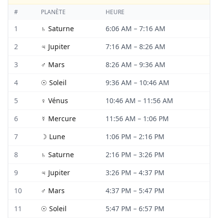
#
PLANÈTE
HEURE
1
♄
Saturne
6:06 AM
–
7:16 AM
2
♃
Jupiter
7:16 AM
–
8:26 AM
3
♂
Mars
8:26 AM
–
9:36 AM
4
☉
Soleil
9:36 AM
–
10:46 AM
5
♀
Vénus
10:46 AM
–
11:56 AM
6
☿
Mercure
11:56 AM
–
1:06 PM
7
☽
Lune
1:06 PM
–
2:16 PM
8
♄
Saturne
2:16 PM
–
3:26 PM
9
♃
Jupiter
3:26 PM
–
4:37 PM
10
♂
Mars
4:37 PM
–
5:47 PM
11
☉
Soleil
5:47 PM
–
6:57 PM