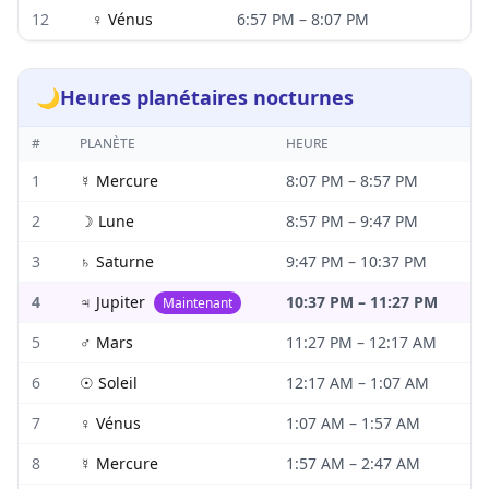
12
♀
Vénus
6:57 PM
–
8:07 PM
🌙
Heures planétaires nocturnes
#
PLANÈTE
HEURE
1
☿
Mercure
8:07 PM
–
8:57 PM
2
☽
Lune
8:57 PM
–
9:47 PM
3
♄
Saturne
9:47 PM
–
10:37 PM
4
♃
Jupiter
10:37 PM
–
11:27 PM
Maintenant
5
♂
Mars
11:27 PM
–
12:17 AM
6
☉
Soleil
12:17 AM
–
1:07 AM
7
♀
Vénus
1:07 AM
–
1:57 AM
8
☿
Mercure
1:57 AM
–
2:47 AM