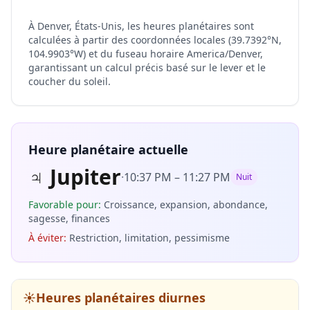
À Denver, États-Unis, les heures planétaires sont
calculées à partir des coordonnées locales (39.7392°N,
104.9903°W) et du fuseau horaire America/Denver,
garantissant un calcul précis basé sur le lever et le
coucher du soleil.
Heure planétaire actuelle
♃
Jupiter
·
10:37 PM
–
11:27 PM
Nuit
Favorable pour
:
Croissance, expansion, abondance,
sagesse, finances
À éviter
:
Restriction, limitation, pessimisme
☀️
Heures planétaires diurnes