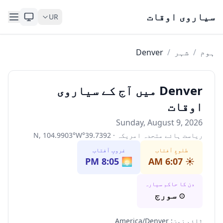
Skip to content
سیاروی اوقات
UR
ہوم
/
شہر
/
Denver
Denver میں آج کے سیاروی
اوقات
Sunday, August 9, 2026
ریاست ہائے متحدہ امریکہ
·
39.7392
°
W
°
104.9903
,
N
طلوعِ آفتاب
غروبِ آفتاب
8:05 PM
🌅
6:07 AM
☀️
دن کا حاکم سیارہ
☉
سورج
ٹائم زون
:
America/Denver