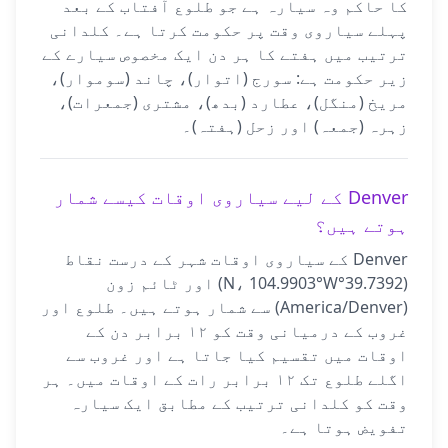
کا حاکم وہ سیارہ ہے جو طلوع آفتاب کے بعد
پہلے سیاروی وقت پر حکومت کرتا ہے۔ کلدانی
ترتیب میں ہفتے کا ہر دن ایک مخصوص سیارے کے
زیر حکومت ہے: سورج (اتوار)، چاند (سوموار)،
مریخ (منگل)، عطارد (بدھ)، مشتری (جمعرات)،
زہرہ (جمعہ) اور زحل (ہفتہ)۔
Denver کے لیے سیاروی اوقات کیسے شمار
ہوتے ہیں؟
Denver کے سیاروی اوقات شہر کے درست نقاط
(39.7392°N، 104.9903°W) اور ٹائم زون
(America/Denver) سے شمار ہوتے ہیں۔ طلوع اور
غروب کے درمیانی وقت کو ۱۲ برابر دن کے
اوقات میں تقسیم کیا جاتا ہے اور غروب سے
اگلے طلوع تک ۱۲ برابر رات کے اوقات میں۔ ہر
وقت کو کلدانی ترتیب کے مطابق ایک سیارہ
تفویض ہوتا ہے۔