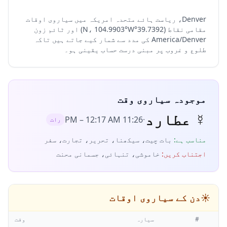
Denver، ریاست ہائے متحدہ امریکہ میں سیاروی اوقات
مقامی نقاط (39.7392°N، 104.9903°W) اور ٹائم زون
America/Denver کی مدد سے شمار کیے جاتے ہیں تاکہ
طلوع و غروب پر مبنی درست حساب یقینی ہو۔
موجودہ سیاروی وقت
☿
عطارد
–
12:17 AM
11:26 PM
·
رات
مناسب ہے
:
بات چیت، سیکھنا، تحریر، تجارت، سفر
اجتناب کریں
:
خاموشی، تنہائی، جسمانی محنت
☀️
دن کے سیاروی اوقات
#
سیارہ
وقت