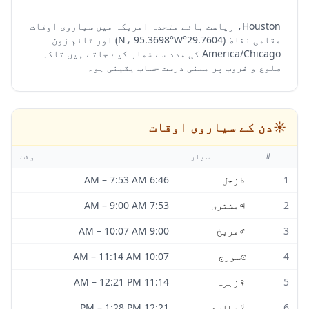
Houston، ریاست ہائے متحدہ امریکہ میں سیاروی اوقات
مقامی نقاط (29.7604°N، 95.3698°W) اور ٹائم زون
America/Chicago کی مدد سے شمار کیے جاتے ہیں تاکہ
طلوع و غروب پر مبنی درست حساب یقینی ہو۔
☀️
دن کے سیاروی اوقات
#
سیارہ
وقت
1
♄
زحل
6:46 AM
7:53 AM
–
2
♃
مشتری
7:53 AM
9:00 AM
–
3
♂
مریخ
9:00 AM
10:07 AM
–
4
☉
سورج
10:07 AM
11:14 AM
–
5
♀
زہرہ
11:14 AM
12:21 PM
–
6
☿
عطارد
12:21 PM
1:28 PM
–