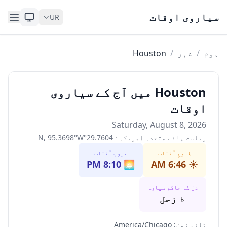
Skip to content
سیاروی اوقات
UR
ہوم
/
شہر
/
Houston
Houston میں آج کے سیاروی
اوقات
Saturday, August 8, 2026
ریاست ہائے متحدہ امریکہ
·
29.7604
°
W
°
95.3698
,
N
طلوعِ آفتاب
غروبِ آفتاب
8:10 PM
🌅
6:46 AM
☀️
دن کا حاکم سیارہ
♄
زحل
ٹائم زون
:
America/Chicago