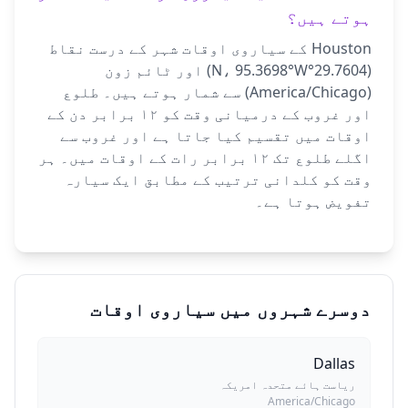
ہوتے ہیں؟
Houston کے سیاروی اوقات شہر کے درست نقاط
(29.7604°N، 95.3698°W) اور ٹائم زون
(America/Chicago) سے شمار ہوتے ہیں۔ طلوع
اور غروب کے درمیانی وقت کو ۱۲ برابر دن کے
اوقات میں تقسیم کیا جاتا ہے اور غروب سے
اگلے طلوع تک ۱۲ برابر رات کے اوقات میں۔ ہر
وقت کو کلدانی ترتیب کے مطابق ایک سیارہ
تفویض ہوتا ہے۔
دوسرے شہروں میں سیاروی اوقات
Dallas
ریاست ہائے متحدہ امریکہ
America/Chicago