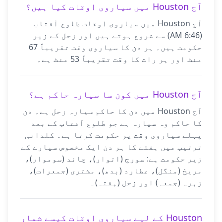
آج Houston میں سیاروی اوقات کیا ہیں؟
آج Houston میں سیاروی اوقات طلوع آفتاب
(6:46 AM) سے شروع ہوتے ہیں اور زحل کے زیر
حکومت ہیں۔ ہر دن کا سیاروی وقت تقریباً 67
منٹ اور ہر رات کا وقت تقریباً 53 منٹ ہے۔
آج Houston میں کون سا سیارہ حاکم ہے؟
آج Houston میں دن کا حاکم سیارہ زحل ہے۔ دن
کا حاکم وہ سیارہ ہے جو طلوع آفتاب کے بعد
پہلے سیاروی وقت پر حکومت کرتا ہے۔ کلدانی
ترتیب میں ہفتے کا ہر دن ایک مخصوص سیارے کے
زیر حکومت ہے: سورج (اتوار)، چاند (سوموار)،
مریخ (منگل)، عطارد (بدھ)، مشتری (جمعرات)،
زہرہ (جمعہ) اور زحل (ہفتہ)۔
Houston کے لیے سیاروی اوقات کیسے شمار