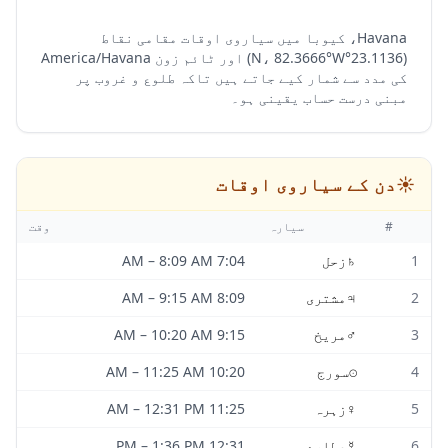
Havana، کیوبا میں سیاروی اوقات مقامی نقاط
(23.1136°N، 82.3666°W) اور ٹائم زون America/Havana
کی مدد سے شمار کیے جاتے ہیں تاکہ طلوع و غروب پر
مبنی درست حساب یقینی ہو۔
☀️
دن کے سیاروی اوقات
#
سیارہ
وقت
1
♄
زحل
7:04 AM
8:09 AM
–
2
♃
مشتری
8:09 AM
9:15 AM
–
3
♂
مریخ
9:15 AM
10:20 AM
–
4
☉
سورج
10:20 AM
11:25 AM
–
5
♀
زہرہ
11:25 AM
12:31 PM
–
6
☿
عطارد
12:31 PM
1:36 PM
–