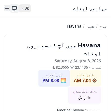
Skip to content
سیاروی اوقات
UR
ہوم
/
شہر
/
Havana
Havana میں آج کے سیاروی
اوقات
Saturday, August 8, 2026
کیوبا
·
23.1136
°
W
°
82.3666
,
N
طلوعِ آفتاب
غروبِ آفتاب
8:08 PM
🌅
7:04 AM
☀️
دن کا حاکم سیارہ
♄
زحل
ٹائم زون
:
America/Havana