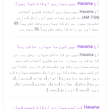
آج Havana میں سیاروی اوقات کیا ہیں؟
آج Havana میں سیاروی اوقات طلوع آفتاب
(7:04 AM) سے شروع ہوتے ہیں اور زحل کے زیر
حکومت ہیں۔ ہر دن کا سیاروی وقت تقریباً 65
منٹ اور ہر رات کا وقت تقریباً 55 منٹ ہے۔
آج Havana میں کون سا سیارہ حاکم ہے؟
آج Havana میں دن کا حاکم سیارہ زحل ہے۔ دن
کا حاکم وہ سیارہ ہے جو طلوع آفتاب کے بعد
پہلے سیاروی وقت پر حکومت کرتا ہے۔ کلدانی
ترتیب میں ہفتے کا ہر دن ایک مخصوص سیارے کے
زیر حکومت ہے: سورج (اتوار)، چاند (سوموار)،
مریخ (منگل)، عطارد (بدھ)، مشتری (جمعرات)،
زہرہ (جمعہ) اور زحل (ہفتہ)۔
Havana کے لیے سیاروی اوقات کیسے شمار