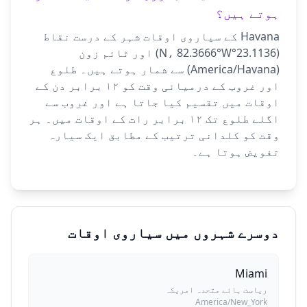
ہوتے ہیں؟
Havana کے سیاروی اوقات شہر کے درست نقاط
(23.1136°N، 82.3666°W) اور ٹائم زون
(America/Havana) سے شمار ہوتے ہیں۔ طلوع
اور غروب کے درمیانی وقت کو ۱۲ برابر دن کے
اوقات میں تقسیم کیا جاتا ہے اور غروب سے
اگلے طلوع تک ۱۲ برابر رات کے اوقات میں۔ ہر
وقت کو کلدانی ترتیب کے مطابق ایک سیارہ
تفویض ہوتا ہے۔
دوسرے شہروں میں سیاروی اوقات
Miami
ریاست ہائے متحدہ امریکہ
America/New_York