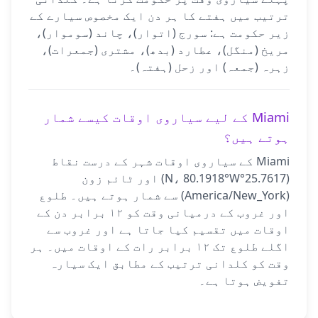
ترتیب میں ہفتے کا ہر دن ایک مخصوص سیارے کے
زیر حکومت ہے: سورج (اتوار)، چاند (سوموار)،
مریخ (منگل)، عطارد (بدھ)، مشتری (جمعرات)،
زہرہ (جمعہ) اور زحل (ہفتہ)۔
Miami کے لیے سیاروی اوقات کیسے شمار
ہوتے ہیں؟
Miami کے سیاروی اوقات شہر کے درست نقاط
(25.7617°N، 80.1918°W) اور ٹائم زون
(America/New_York) سے شمار ہوتے ہیں۔ طلوع
اور غروب کے درمیانی وقت کو ۱۲ برابر دن کے
اوقات میں تقسیم کیا جاتا ہے اور غروب سے
اگلے طلوع تک ۱۲ برابر رات کے اوقات میں۔ ہر
وقت کو کلدانی ترتیب کے مطابق ایک سیارہ
تفویض ہوتا ہے۔