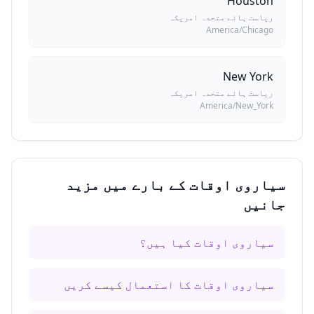
Houston
ریاست ہائے متحدہ امریکہ
America/Chicago
New York
ریاست ہائے متحدہ امریکہ
America/New_York
سیاروی اوقات کے بارے میں مزید
جانیں
سیاروی اوقات کیا ہیں؟
سیاروی اوقات کا استعمال کیسے کریں