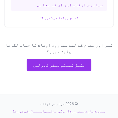
سیاروی اوقات اور ان کے معانی
تمام رہنما دیکھیں
→
کسی اور مقام کے لیے سیاروی اوقات کا حساب لگانا
چاہتے ہیں؟
مکمل کیلکولیٹر کھولیں
©
2026
سیاروی اوقات
ہمارے بارے میں
رازداری کی پالیسی
استعمال کی شرائط