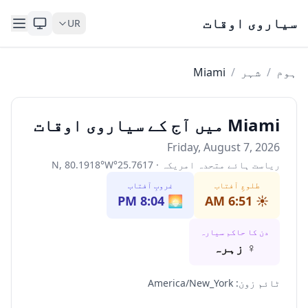
Skip to content
سیاروی اوقات
UR
ہوم
/
شہر
/
Miami
Miami میں آج کے سیاروی اوقات
Friday, August 7, 2026
ریاست ہائے متحدہ امریکہ
·
25.7617
°
W
°
80.1918
,
N
طلوعِ آفتاب
غروبِ آفتاب
8:04 PM
🌅
6:51 AM
☀️
دن کا حاکم سیارہ
♀
زہرہ
ٹائم زون
:
America/New_York