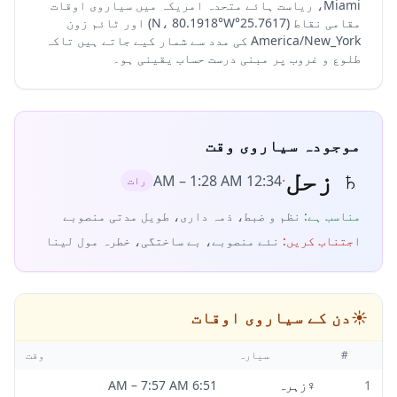
Miami، ریاست ہائے متحدہ امریکہ میں سیاروی اوقات
مقامی نقاط (25.7617°N، 80.1918°W) اور ٹائم زون
America/New_York کی مدد سے شمار کیے جاتے ہیں تاکہ
طلوع و غروب پر مبنی درست حساب یقینی ہو۔
موجودہ سیاروی وقت
♄
زحل
–
1:28 AM
12:34 AM
·
رات
مناسب ہے
:
نظم و ضبط، ذمہ داری، طویل مدتی منصوبے
اجتناب کریں
:
نئے منصوبے، بے ساختگی، خطرہ مول لینا
☀️
دن کے سیاروی اوقات
#
سیارہ
وقت
1
♀
زہرہ
6:51 AM
7:57 AM
–