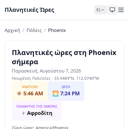
Skip to content
Πλανητικές Ώρες
EL
Αρχική
/
Πόλεις
/
Phoenix
Πλανητικές ώρες στη Phoenix
σήμερα
Παρασκευή, Αυγούστου 7, 2026
Ηνωμένες Πολιτείες
·
33.4484
°
N
,
112.0740
°
W
ΑΝΑΤΟΛΉ
ΔΎΣΗ
☀️
5:46 AM
🌅
7:24 PM
ΠΛΑΝΉΤΗΣ ΤΗΣ ΗΜΈΡΑΣ
♀
Αφροδίτη
Ζώνη ώρας
:
America/Phoenix