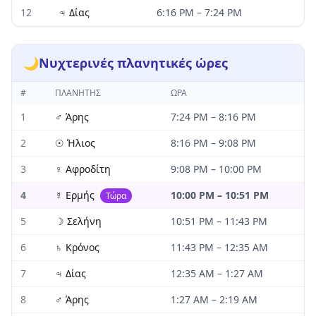
12
♃
Δίας
6:16 PM
–
7:24 PM
🌙
Νυχτερινές πλανητικές ώρες
#
ΠΛΑΝΉΤΗΣ
ΏΡΑ
1
♂
Άρης
7:24 PM
–
8:16 PM
2
☉
Ήλιος
8:16 PM
–
9:08 PM
3
♀
Αφροδίτη
9:08 PM
–
10:00 PM
4
☿
Ερμής
10:00 PM
–
10:51 PM
Τώρα
5
☽
Σελήνη
10:51 PM
–
11:43 PM
6
♄
Κρόνος
11:43 PM
–
12:35 AM
7
♃
Δίας
12:35 AM
–
1:27 AM
8
♂
Άρης
1:27 AM
–
2:19 AM