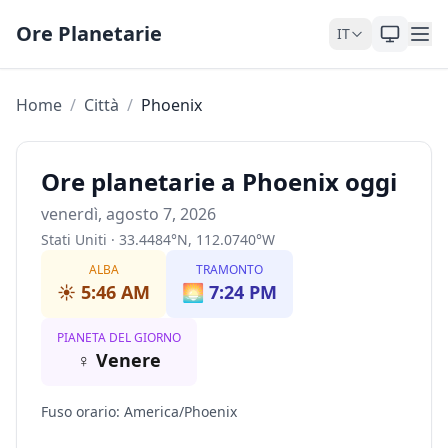
Skip to content
Ore Planetarie
IT
Home
/
Città
/
Phoenix
Ore planetarie a Phoenix oggi
venerdì, agosto 7, 2026
Stati Uniti
·
33.4484
°
N
,
112.0740
°
W
ALBA
TRAMONTO
☀️
5:46 AM
🌅
7:24 PM
PIANETA DEL GIORNO
♀
Venere
Fuso orario
:
America/Phoenix