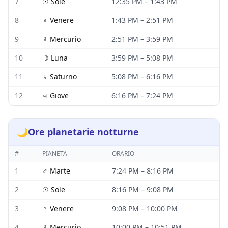
7
☉
Sole
12:35 PM
–
1:43 PM
8
♀
Venere
1:43 PM
–
2:51 PM
9
☿
Mercurio
2:51 PM
–
3:59 PM
10
☽
Luna
3:59 PM
–
5:08 PM
11
♄
Saturno
5:08 PM
–
6:16 PM
12
♃
Giove
6:16 PM
–
7:24 PM
🌙
Ore planetarie notturne
#
PIANETA
ORARIO
1
♂
Marte
7:24 PM
–
8:16 PM
2
☉
Sole
8:16 PM
–
9:08 PM
3
♀
Venere
9:08 PM
–
10:00 PM
4
☿
Mercurio
10:00 PM
–
10:51 PM