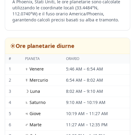
A Phoenix, Stati Uniti, le ore planetarie sono calcolate
utilizzando le coordinate locali (33.4484°N,
112.0740°W) e il fuso orario America/Phoenix,
garantendo calcoli precisi basati su alba e tramonto.
☀️
Ore planetarie diurne
#
PIANETA
ORARIO
1
♀
Venere
5:46 AM
–
6:54 AM
2
☿
Mercurio
6:54 AM
–
8:02 AM
3
☽
Luna
8:02 AM
–
9:10 AM
4
♄
Saturno
9:10 AM
–
10:19 AM
5
♃
Giove
10:19 AM
–
11:27 AM
6
♂
Marte
11:27 AM
–
12:35 PM