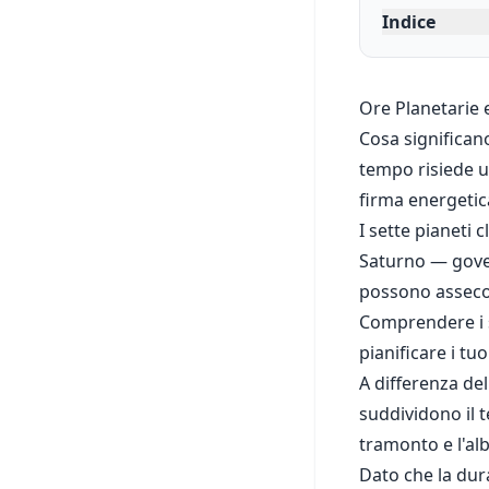
Indice
Ore Planetarie e
Cosa significano
tempo risiede 
firma energetic
I sette pianeti 
Saturno — gover
possono asseco
Comprendere i s
pianificare i tuo
A differenza de
suddividono il t
tramonto e l'al
Dato che la dura