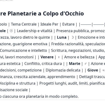
Ore Planetarie a Colpo d'Occhio
o | Tema Centrale | Ideale Per | Evitare | |---------|---------|----
ole
| ☉ | Leadership e vitalità | Presenza pubblica, promozi
tezza, lavoro dietro le quinte | |
Luna
| ☽ | Emozione e int
azione, guarigione emotiva | Fredda razionalità, speculazion
Comunicazione e intelletto | Scrittura, negoziazioni, studio,
vi, lavori monotoni | |
Venere
| ♀ | Amore e bellezza | Ap
cura estetica | Conflitto, critica dura | |
Marte
| ♂ | Azione 
, decisioni, competizione | Diplomazia delicata | |
Giove
| ♃
nanza, crescita aziendale, apprendimento | Dettagli trascur
isciplina e struttura | Progetti lunghi, audit, limiti, pianific
isazione sociale |
 ciascuna ora planetaria in modo completo.