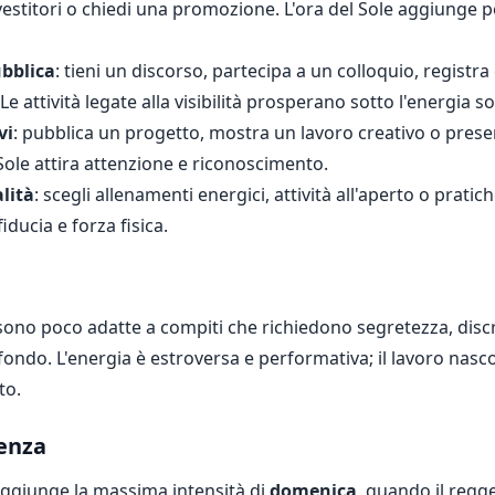
vestitori o chiedi una promozione. L'ora del Sole aggiunge p
bblica
: tieni un discorso, partecipa a un colloquio, registra
Le attività legate alla visibilità prosperano sotto l'energia so
vi
: pubblica un progetto, mostra un lavoro creativo o pres
 Sole attira attenzione e riconoscimento.
alità
: scegli allenamenti energici, attività all'aperto o pratic
ducia e forza fisica.
 sono poco adatte a compiti che richiedono segretezza, disc
ondo. L'energia è estroversa e performativa; il lavoro nasc
to.
tenza
raggiunge la massima intensità di
domenica
, quando il regg