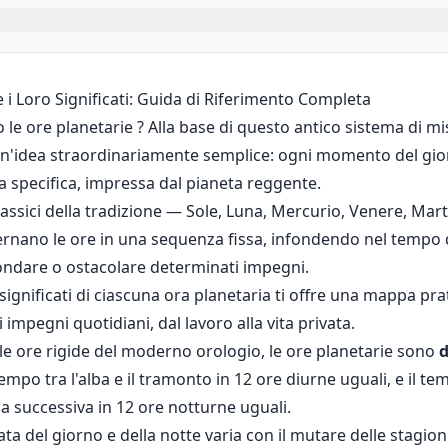
 i Loro Significati: Guida di Riferimento Completa
 le ore planetarie ? Alla base di questo antico sistema di m
un'idea straordinariamente semplice: ogni momento del gi
a specifica, impressa dal pianeta reggente.
classici della tradizione — Sole, Luna, Mercurio, Venere, Mar
nano le ore in una sequenza fissa, infondendo nel tempo 
ndare o ostacolare determinati impegni.
ignificati di ciascuna ora planetaria ti offre una mappa pra
i impegni quotidiani, dal lavoro alla vita privata.
lle ore rigide del moderno orologio, le ore planetarie sono
empo tra l'alba e il tramonto in 12 ore diurne uguali, e il tem
ba successiva in 12 ore notturne uguali.
ta del giorno e della notte varia con il mutare delle stagion