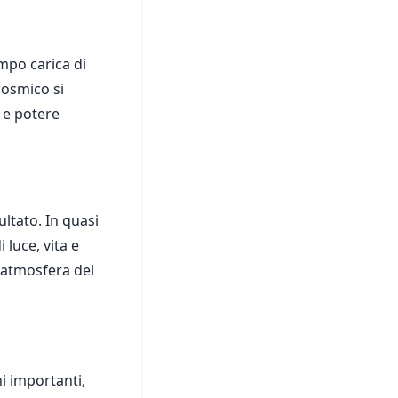
empo carica di
 cosmico si
à e potere
sultato. In quasi
 luce, vita e
l'atmosfera del
i importanti,