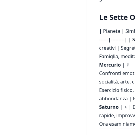
Le Sette 
| Pianeta | Simbol
------|---------| |
S
creativi | Segre
Famiglia, medit
Mercurio
| ☿ | 
Confronti emoti
socialità, arte, 
Esercizio fisico
abbondanza | Fi
Saturno
| ♄ | D
rapide, improvv
Ora esaminiamo