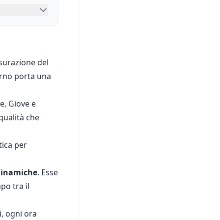
isurazione del
orno porta una
te, Giove e
qualità che
tica per
dinamiche
. Esse
po tra il
i, ogni ora