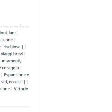
-----------|------
oni, lanci
uizione |
i rischiose | |
 viaggi brevi |
puntamenti,
e coraggio |
 | Espansione e
ati, eccessi | |
azione | Vittorie