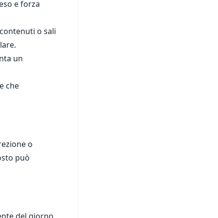
eso e forza
 contenuti o sali
lare.
enta un
he che
rezione o
osto può
ente del giorno