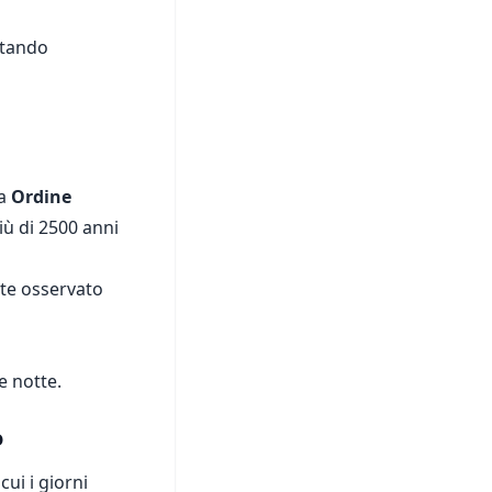
iutando
ta
Ordine
iù di 2500 anni
ste osservato
e notte.
o
ui i giorni