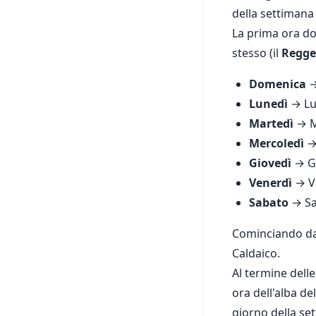
della settimana 
La prima ora do
stesso (il
Regge
Domenica
→
Lunedì
→ Lu
Martedì
→ M
Mercoledì
→ 
Giovedì
→ Gi
Venerdì
→ Ve
Sabato
→ Sa
Cominciando dal
Caldaico.
Al termine delle
ora dell'alba d
giorno della se