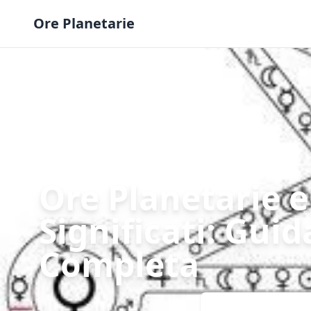
Skip to content
Ore Planetarie
Ore Planetarie e
Significati: Gui
Completa