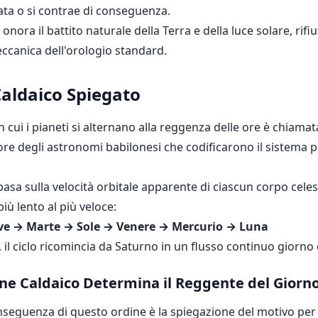
lata o si contrae di conseguenza.
nora il battito naturale della Terra e della luce solare, rif
eccanica dell'orologio standard.
Caldaico Spiegato
 cui i pianeti si alternano alla reggenza delle ore è chiama
nore degli astronomi babilonesi che codificarono il sistema p
basa sulla velocità orbitale apparente di ciascun corpo cele
più lento al più veloce:
ve → Marte → Sole → Venere → Mercurio → Luna
, il ciclo ricomincia da Saturno in un flusso continuo giorno 
ne Caldaico Determina il Reggente del Giorn
seguenza di questo ordine è la spiegazione del motivo per c