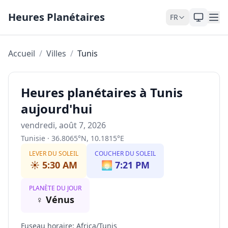
Skip to content
Heures Planétaires
FR
Accueil
/
Villes
/
Tunis
Heures planétaires à Tunis
aujourd'hui
vendredi, août 7, 2026
Tunisie
·
36.8065
°
N
,
10.1815
°
E
LEVER DU SOLEIL
COUCHER DU SOLEIL
☀️
5:30 AM
🌅
7:21 PM
PLANÈTE DU JOUR
♀
Vénus
Fuseau horaire
:
Africa/Tunis