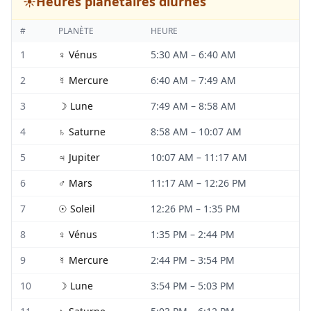
☀️
Heures planétaires diurnes
#
PLANÈTE
HEURE
1
♀
Vénus
5:30 AM
–
6:40 AM
2
☿
Mercure
6:40 AM
–
7:49 AM
3
☽
Lune
7:49 AM
–
8:58 AM
4
♄
Saturne
8:58 AM
–
10:07 AM
5
♃
Jupiter
10:07 AM
–
11:17 AM
6
♂
Mars
11:17 AM
–
12:26 PM
7
☉
Soleil
12:26 PM
–
1:35 PM
8
♀
Vénus
1:35 PM
–
2:44 PM
9
☿
Mercure
2:44 PM
–
3:54 PM
10
☽
Lune
3:54 PM
–
5:03 PM