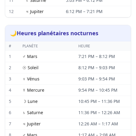
11
♄
Saturne
5:03 PM
–
6:12 PM
12
♃
Jupiter
6:12 PM
–
7:21 PM
🌙
Heures planétaires nocturnes
#
PLANÈTE
HEURE
1
♂
Mars
7:21 PM
–
8:12 PM
2
☉
Soleil
8:12 PM
–
9:03 PM
3
♀
Vénus
9:03 PM
–
9:54 PM
4
☿
Mercure
9:54 PM
–
10:45 PM
5
☽
Lune
10:45 PM
–
11:36 PM
6
♄
Saturne
11:36 PM
–
12:26 AM
7
♃
Jupiter
12:26 AM
–
1:17 AM
8
♂
Mars
1:17 AM
–
2:08 AM