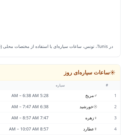
در Tunis، تونس، ساعات سیاره‌ای با استفاده از مختصات محلی (36.8065°N، 10.1815°E) و منطقه زمانی Africa/Tunis محاسبه می‌شود و دقت محاسبه بر اساس طلوع و غروب تضمین می‌گردد.
☀️
ساعات سیاره‌ای روز
#
سیاره
1
♂
مریخ
5:28 AM
6:38 AM
–
2
☉
خورشید
6:38 AM
7:47 AM
–
3
♀
زهره
7:47 AM
8:57 AM
–
4
☿
عطارد
8:57 AM
10:07 AM
–