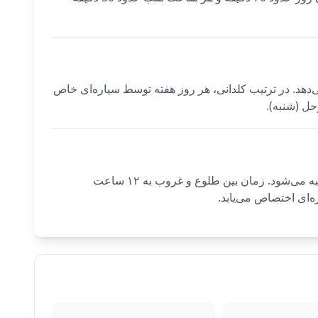
رمان می‌دهد. در ترتیب کلدانی، هر روز هفته توسط سیاره‌ای خاص
حل (شنبه).
ساعات سیاره‌ای برای Tunis با استفاده از مختصات دقیق شهر (36.8065°N، 10.1815°E) و منطقه زمانی (Africa/Tunis) محاسبه می‌شود. زمان بین طلوع و غروب به ۱۲ ساعت