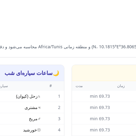
🌙
ساعات سیاره‌ای شب
زمان
مدت
#
سیاره
69.73
min
1
♄
زحل (کیوان)
69.73
min
2
♃
مشتری
69.73
min
3
♂
مریخ
69.73
min
4
☉
خورشید