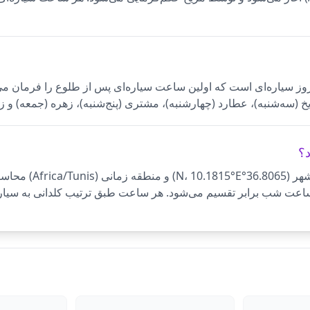
 است. سیاره حاکم روز سیاره‌ای است که اولین ساعت سیاره‌ای پس از طلوع را ف
خ (سه‌شنبه)، عطارد (چهارشنبه)، مشتری (پنج‌شنبه)، زهره (جمعه) و ز