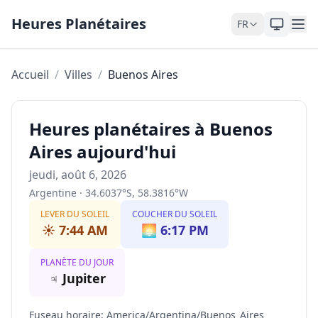
Skip to content
Heures Planétaires
FR
Accueil
/
Villes
/
Buenos Aires
Heures planétaires à Buenos
Aires aujourd'hui
jeudi, août 6, 2026
Argentine
·
34.6037
°
S
,
58.3816
°
W
LEVER DU SOLEIL
COUCHER DU SOLEIL
☀️
7:44 AM
🌅
6:17 PM
PLANÈTE DU JOUR
♃
Jupiter
Fuseau horaire
:
America/Argentina/Buenos_Aires