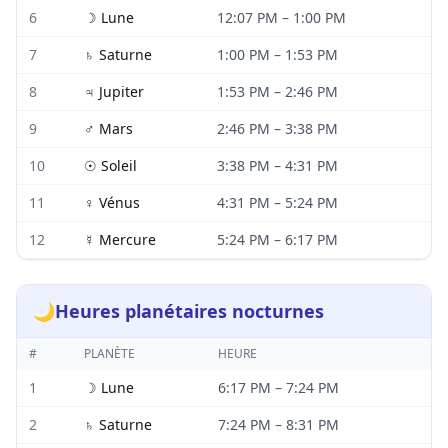
6
☽
Lune
12:07 PM
–
1:00 PM
7
♄
Saturne
1:00 PM
–
1:53 PM
8
♃
Jupiter
1:53 PM
–
2:46 PM
9
♂
Mars
2:46 PM
–
3:38 PM
10
☉
Soleil
3:38 PM
–
4:31 PM
11
♀
Vénus
4:31 PM
–
5:24 PM
12
☿
Mercure
5:24 PM
–
6:17 PM
🌙
Heures planétaires nocturnes
#
PLANÈTE
HEURE
1
☽
Lune
6:17 PM
–
7:24 PM
2
♄
Saturne
7:24 PM
–
8:31 PM