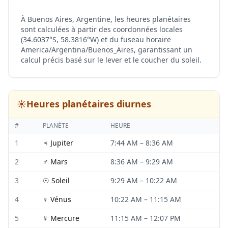
À Buenos Aires, Argentine, les heures planétaires
sont calculées à partir des coordonnées locales
(34.6037°S, 58.3816°W) et du fuseau horaire
America/Argentina/Buenos_Aires, garantissant un
calcul précis basé sur le lever et le coucher du soleil.
☀️
Heures planétaires diurnes
#
PLANÈTE
HEURE
1
♃
Jupiter
7:44 AM
–
8:36 AM
2
♂
Mars
8:36 AM
–
9:29 AM
3
☉
Soleil
9:29 AM
–
10:22 AM
4
♀
Vénus
10:22 AM
–
11:15 AM
5
☿
Mercure
11:15 AM
–
12:07 PM