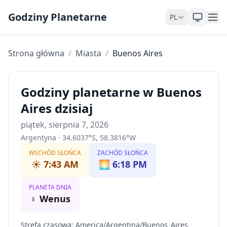
Skip to content
Godziny Planetarne
PL
Strona główna
/
Miasta
/
Buenos Aires
Godziny planetarne w Buenos
Aires dzisiaj
piątek, sierpnia 7, 2026
Argentyna
·
34.6037
°
S
,
58.3816
°
W
WSCHÓD SŁOŃCA
ZACHÓD SŁOŃCA
☀️
7:43 AM
🌅
6:18 PM
PLANETA DNIA
♀
Wenus
Strefa czasowa
:
America/Argentina/Buenos_Aires