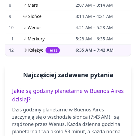
8
♂
Mars
2:07 AM
–
3:14 AM
9
☉
Słońce
3:14 AM
–
4:21 AM
10
♀
Wenus
4:21 AM
–
5:28 AM
11
☿
Merkury
5:28 AM
–
6:35 AM
12
☽
Księżyc
6:35 AM
–
7:42 AM
Teraz
Najczęściej zadawane pytania
Jakie są godziny planetarne w Buenos Aires
dzisiaj?
Dziś godziny planetarne w Buenos Aires
zaczynają się o wschodzie słońca (7:43 AM) i są
rządzone przez Wenus. Każda dzienna godzina
planetarna trwa około 53 minut, a każda nocna