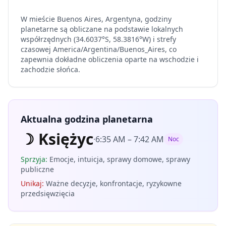
W mieście Buenos Aires, Argentyna, godziny
planetarne są obliczane na podstawie lokalnych
współrzędnych (34.6037°S, 58.3816°W) i strefy
czasowej America/Argentina/Buenos_Aires, co
zapewnia dokładne obliczenia oparte na wschodzie i
zachodzie słońca.
Aktualna godzina planetarna
☽
Księżyc
·
6:35 AM
–
7:42 AM
Noc
Sprzyja
:
Emocje, intuicja, sprawy domowe, sprawy
publiczne
Unikaj
:
Ważne decyzje, konfrontacje, ryzykowne
przedsięwzięcia