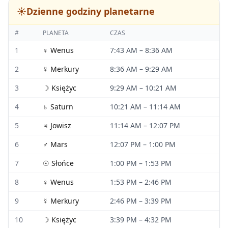
☀️
Dzienne godziny planetarne
#
PLANETA
CZAS
1
♀
Wenus
7:43 AM
–
8:36 AM
2
☿
Merkury
8:36 AM
–
9:29 AM
3
☽
Księżyc
9:29 AM
–
10:21 AM
4
♄
Saturn
10:21 AM
–
11:14 AM
5
♃
Jowisz
11:14 AM
–
12:07 PM
6
♂
Mars
12:07 PM
–
1:00 PM
7
☉
Słońce
1:00 PM
–
1:53 PM
8
♀
Wenus
1:53 PM
–
2:46 PM
9
☿
Merkury
2:46 PM
–
3:39 PM
10
☽
Księżyc
3:39 PM
–
4:32 PM