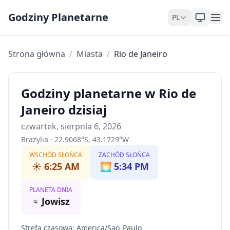
Skip to content
Godziny Planetarne
PL
Strona główna
/
Miasta
/
Rio de Janeiro
Godziny planetarne w Rio de
Janeiro dzisiaj
czwartek, sierpnia 6, 2026
Brazylia
·
22.9068
°
S
,
43.1729
°
W
WSCHÓD SŁOŃCA
ZACHÓD SŁOŃCA
☀️
6:25 AM
🌅
5:34 PM
PLANETA DNIA
♃
Jowisz
Strefa czasowa
:
America/Sao_Paulo