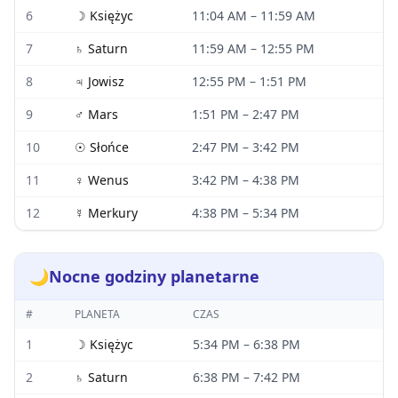
6
☽
Księżyc
11:04 AM
–
11:59 AM
7
♄
Saturn
11:59 AM
–
12:55 PM
8
♃
Jowisz
12:55 PM
–
1:51 PM
9
♂
Mars
1:51 PM
–
2:47 PM
10
☉
Słońce
2:47 PM
–
3:42 PM
11
♀
Wenus
3:42 PM
–
4:38 PM
12
☿
Merkury
4:38 PM
–
5:34 PM
🌙
Nocne godziny planetarne
#
PLANETA
CZAS
1
☽
Księżyc
5:34 PM
–
6:38 PM
2
♄
Saturn
6:38 PM
–
7:42 PM