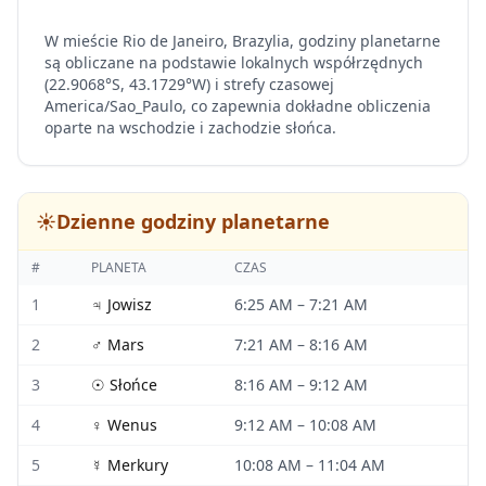
W mieście Rio de Janeiro, Brazylia, godziny planetarne
są obliczane na podstawie lokalnych współrzędnych
(22.9068°S, 43.1729°W) i strefy czasowej
America/Sao_Paulo, co zapewnia dokładne obliczenia
oparte na wschodzie i zachodzie słońca.
☀️
Dzienne godziny planetarne
#
PLANETA
CZAS
1
♃
Jowisz
6:25 AM
–
7:21 AM
2
♂
Mars
7:21 AM
–
8:16 AM
3
☉
Słońce
8:16 AM
–
9:12 AM
4
♀
Wenus
9:12 AM
–
10:08 AM
5
☿
Merkury
10:08 AM
–
11:04 AM