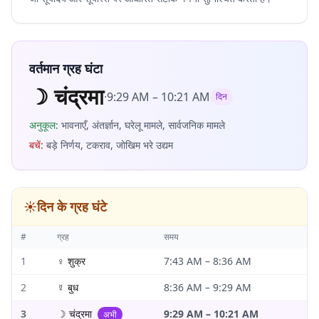
वर्तमान ग्रह घंटा
☽
चंद्रमा
·
9:29 AM
–
10:21 AM
दिन
अनुकूल
:
भावनाएँ, अंतर्ज्ञान, घरेलू मामले, सार्वजनिक मामले
बचें
:
बड़े निर्णय, टकराव, जोखिम भरे उद्यम
☀️
दिन के ग्रह घंटे
#
ग्रह
समय
1
♀
शुक्र
7:43 AM
–
8:36 AM
2
☿
बुध
8:36 AM
–
9:29 AM
3
☽
चंद्रमा
9:29 AM
–
10:21 AM
अभी