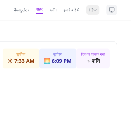
शहर
कैलकुलेटर
ब्लॉग
हमारे बारे में
HI
सूर्योदय
सूर्यास्त
दिन का शासक ग्रह
☀️
7:33 AM
🌅
6:09 PM
♄
शनि