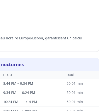
seau horaire Europe/Lisbon, garantissant un calcul
 nocturnes
HEURE
DURÉE
8:44 PM
–
9:34 PM
50.01
min
9:34 PM
–
10:24 PM
50.01
min
10:24 PM
–
11:14 PM
50.01
min
11:14 PM
–
12:04 AM
50.01
min