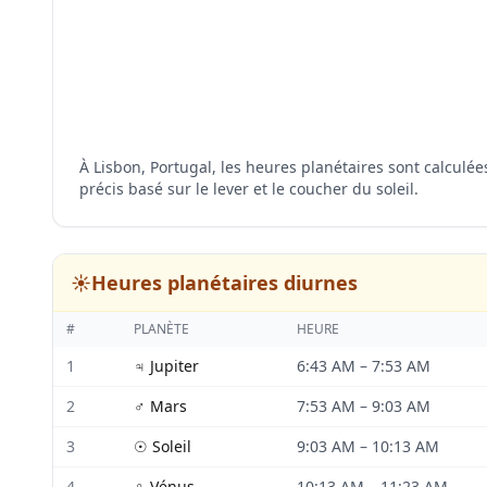
À Lisbon, Portugal, les heures planétaires sont calculé
précis basé sur le lever et le coucher du soleil.
☀️
Heures planétaires diurnes
#
PLANÈTE
HEURE
1
♃
Jupiter
6:43 AM
–
7:53 AM
2
♂
Mars
7:53 AM
–
9:03 AM
3
☉
Soleil
9:03 AM
–
10:13 AM
4
♀
Vénus
10:13 AM
–
11:23 AM