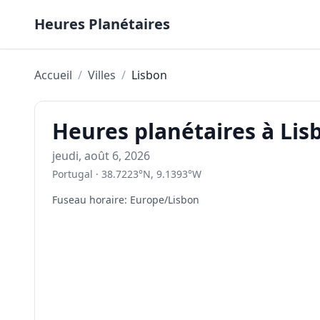
Skip to content
Heures Planétaires
Accueil
/
Villes
/
Lisbon
Heures planétaires à Lis
jeudi, août 6, 2026
Portugal
·
38.7223
°
N
,
9.1393
°
W
Fuseau horaire
:
Europe/Lisbon