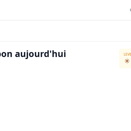
bon aujourd'hui
LEV
☀