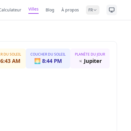
Villes
Calculateur
Blog
À propos
FR
ER DU SOLEIL
COUCHER DU SOLEIL
PLANÈTE DU JOUR
️
6:43 AM
🌅
8:44 PM
♃
Jupiter