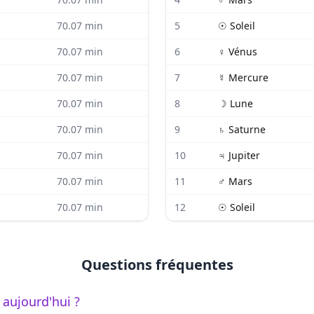
70.07
min
5
☉
Soleil
70.07
min
6
♀
Vénus
70.07
min
7
☿
Mercure
70.07
min
8
☽
Lune
70.07
min
9
♄
Saturne
70.07
min
10
♃
Jupiter
70.07
min
11
♂
Mars
70.07
min
12
☉
Soleil
Questions fréquentes
 aujourd'hui ?