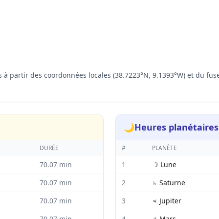
es à partir des coordonnées locales (38.7223°N, 9.1393°W) et du fu
🌙
Heures planétaires
DURÉE
#
PLANÈTE
70.07
min
1
☽
Lune
70.07
min
2
♄
Saturne
70.07
min
3
♃
Jupiter
70.07
min
4
♂
Mars