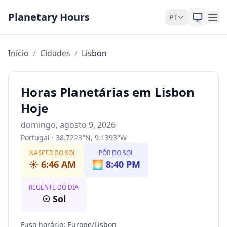
Pular para o conteúdo
Planetary Hours
PT
Início
/
Cidades
/
Lisbon
Horas Planetárias em Lisbon
Hoje
domingo, agosto 9, 2026
Portugal
·
38.7223
°
N
,
9.1393
°
W
NASCER DO SOL
PÔR DO SOL
☀️
6:46 AM
🌅
8:40 PM
REGENTE DO DIA
☉
Sol
Fuso horário
:
Europe/Lisbon