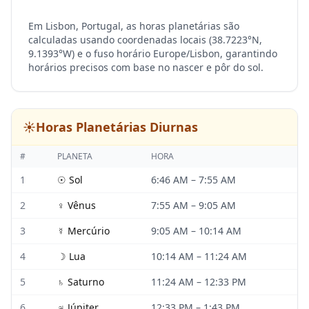
Em Lisbon, Portugal, as horas planetárias são
calculadas usando coordenadas locais (38.7223°N,
9.1393°W) e o fuso horário Europe/Lisbon, garantindo
horários precisos com base no nascer e pôr do sol.
☀️
Horas Planetárias Diurnas
#
PLANETA
HORA
1
☉
Sol
6:46 AM
–
7:55 AM
2
♀
Vênus
7:55 AM
–
9:05 AM
3
☿
Mercúrio
9:05 AM
–
10:14 AM
4
☽
Lua
10:14 AM
–
11:24 AM
5
♄
Saturno
11:24 AM
–
12:33 PM
6
♃
Júpiter
12:33 PM
–
1:43 PM