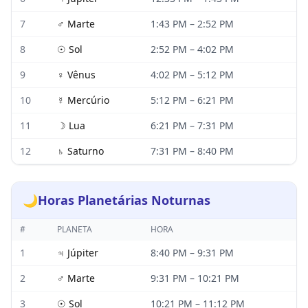
7
♂
Marte
1:43 PM
–
2:52 PM
8
☉
Sol
2:52 PM
–
4:02 PM
9
♀
Vênus
4:02 PM
–
5:12 PM
10
☿
Mercúrio
5:12 PM
–
6:21 PM
11
☽
Lua
6:21 PM
–
7:31 PM
12
♄
Saturno
7:31 PM
–
8:40 PM
🌙
Horas Planetárias Noturnas
#
PLANETA
HORA
1
♃
Júpiter
8:40 PM
–
9:31 PM
2
♂
Marte
9:31 PM
–
10:21 PM
3
☉
Sol
10:21 PM
–
11:12 PM