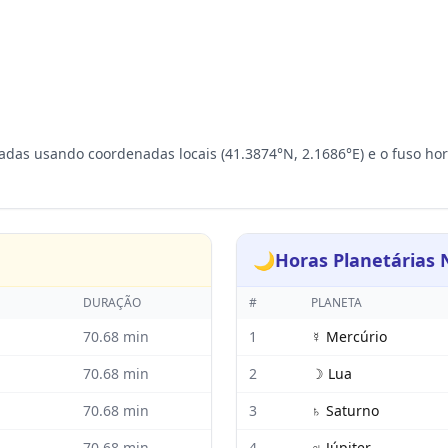
ladas usando coordenadas locais (41.3874°N, 2.1686°E) e o fuso ho
🌙
Horas Planetárias
DURAÇÃO
#
PLANETA
70.68
min
1
☿
Mercúrio
70.68
min
2
☽
Lua
70.68
min
3
♄
Saturno
70.68
min
4
♃
Júpiter