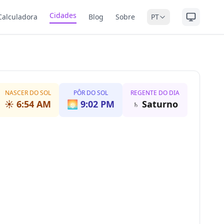
Cidades
Calculadora
Blog
Sobre
PT
NASCER DO SOL
PÔR DO SOL
REGENTE DO DIA
☀️
6:54 AM
🌅
9:02 PM
♄
Saturno