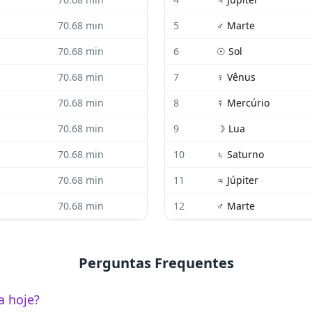
70.68
min
5
♂
Marte
70.68
min
6
☉
Sol
70.68
min
7
♀
Vênus
70.68
min
8
☿
Mercúrio
70.68
min
9
☽
Lua
70.68
min
10
♄
Saturno
70.68
min
11
♃
Júpiter
70.68
min
12
♂
Marte
Perguntas Frequentes
a hoje?