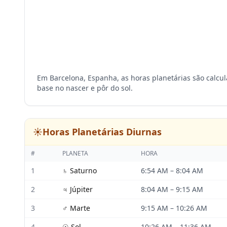
Em Barcelona, Espanha, as horas planetárias são calcu
base no nascer e pôr do sol.
☀️
Horas Planetárias Diurnas
#
PLANETA
HORA
1
♄
Saturno
6:54 AM
–
8:04 AM
2
♃
Júpiter
8:04 AM
–
9:15 AM
3
♂
Marte
9:15 AM
–
10:26 AM
4
☉
Sol
10:26 AM
–
11:36 AM