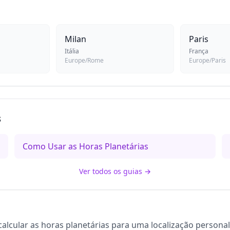
Milan
Paris
Itália
França
Europe/Rome
Europe/Paris
s
Como Usar as Horas Planetárias
Ver todos os guias
→
alcular as horas planetárias para uma localização persona