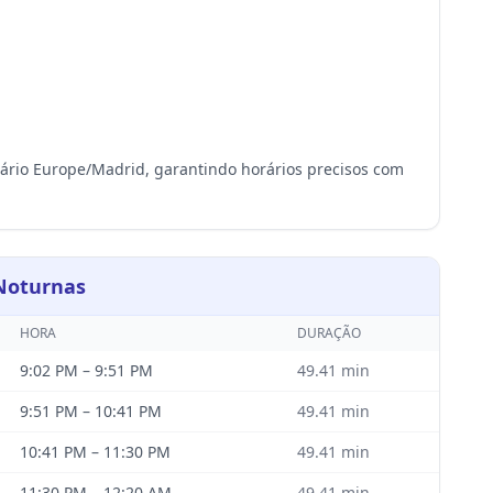
rário Europe/Madrid, garantindo horários precisos com
 Noturnas
HORA
DURAÇÃO
9:02 PM
–
9:51 PM
49.41
min
9:51 PM
–
10:41 PM
49.41
min
10:41 PM
–
11:30 PM
49.41
min
11:30 PM
–
12:20 AM
49.41
min