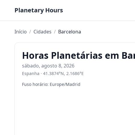
Pular para o conteúdo
Planetary Hours
Início
/
Cidades
/
Barcelona
Horas Planetárias em Ba
sábado, agosto 8, 2026
Espanha
·
41.3874
°
N
,
2.1686
°
E
Fuso horário
:
Europe/Madrid