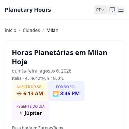
Pular para o conteúdo
Planetary Hours
PT
Início
/
Cidades
/
Milan
Horas Planetárias em Milan
Hoje
quinta-feira, agosto 6, 2026
Itália
·
45.4642
°
N
,
9.1900
°
E
NASCER DO SOL
PÔR DO SOL
☀️
6:13 AM
🌅
8:46 PM
REGENTE DO DIA
♃
Júpiter
Fuso horário
:
Europe/Rome