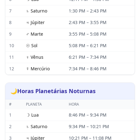
7
♄
Saturno
1:30 PM
–
2:43 PM
8
♃
Júpiter
2:43 PM
–
3:55 PM
9
♂
Marte
3:55 PM
–
5:08 PM
10
☉
Sol
5:08 PM
–
6:21 PM
11
♀
Vênus
6:21 PM
–
7:34 PM
12
☿
Mercúrio
7:34 PM
–
8:46 PM
🌙
Horas Planetárias Noturnas
#
PLANETA
HORA
1
☽
Lua
8:46 PM
–
9:34 PM
2
♄
Saturno
9:34 PM
–
10:21 PM
3
♃
Júpiter
10:21 PM
–
11:08 PM