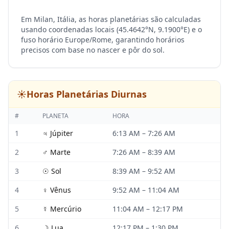
Em Milan, Itália, as horas planetárias são calculadas
usando coordenadas locais (45.4642°N, 9.1900°E) e o
fuso horário Europe/Rome, garantindo horários
precisos com base no nascer e pôr do sol.
☀️
Horas Planetárias Diurnas
#
PLANETA
HORA
1
♃
Júpiter
6:13 AM
–
7:26 AM
2
♂
Marte
7:26 AM
–
8:39 AM
3
☉
Sol
8:39 AM
–
9:52 AM
4
♀
Vênus
9:52 AM
–
11:04 AM
5
☿
Mercúrio
11:04 AM
–
12:17 PM
6
☽
Lua
12:17 PM
–
1:30 PM