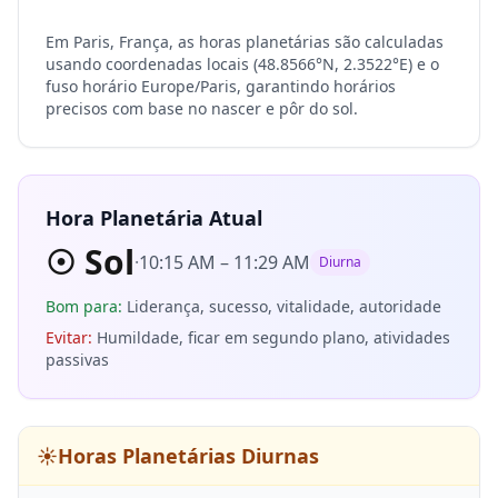
Em Paris, França, as horas planetárias são calculadas
usando coordenadas locais (48.8566°N, 2.3522°E) e o
fuso horário Europe/Paris, garantindo horários
precisos com base no nascer e pôr do sol.
Hora Planetária Atual
☉
Sol
·
10:15 AM
–
11:29 AM
Diurna
Bom para
:
Liderança, sucesso, vitalidade, autoridade
Evitar
:
Humildade, ficar em segundo plano, atividades
passivas
☀️
Horas Planetárias Diurnas