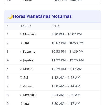
🌙
Horas Planetárias Noturnas
#
PLANETA
HORA
1
☿
Mercúrio
9:20 PM
–
10:07 PM
2
☽
Lua
10:07 PM
–
10:53 PM
3
♄
Saturno
10:53 PM
–
11:39 PM
4
♃
Júpiter
11:39 PM
–
12:25 AM
5
♂
Marte
12:25 AM
–
1:12 AM
6
☉
Sol
1:12 AM
–
1:58 AM
7
♀
Vênus
1:58 AM
–
2:44 AM
8
☿
Mercúrio
2:44 AM
–
3:30 AM
9
☽
Lua
3:30 AM
–
4:17 AM