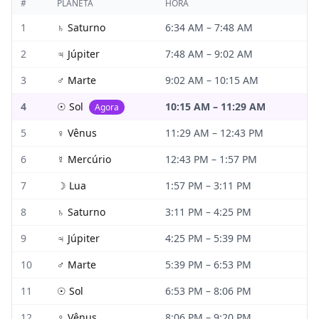
#
PLANETA
HORA
1
♄
Saturno
6:34 AM
–
7:48 AM
2
♃
Júpiter
7:48 AM
–
9:02 AM
3
♂
Marte
9:02 AM
–
10:15 AM
4
☉
Sol
10:15 AM
–
11:29 AM
Agora
5
♀
Vênus
11:29 AM
–
12:43 PM
6
☿
Mercúrio
12:43 PM
–
1:57 PM
7
☽
Lua
1:57 PM
–
3:11 PM
8
♄
Saturno
3:11 PM
–
4:25 PM
9
♃
Júpiter
4:25 PM
–
5:39 PM
10
♂
Marte
5:39 PM
–
6:53 PM
11
☉
Sol
6:53 PM
–
8:06 PM
12
♀
Vênus
8:06 PM
–
9:20 PM