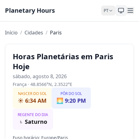
Pular para o conteúdo
Planetary Hours
PT
Início
/
Cidades
/
Paris
Horas Planetárias em Paris
Hoje
sábado, agosto 8, 2026
França
·
48.8566
°
N
,
2.3522
°
E
NASCER DO SOL
PÔR DO SOL
☀️
6:34 AM
🌅
9:20 PM
REGENTE DO DIA
♄
Saturno
Fuso horário
:
Europe/Paris