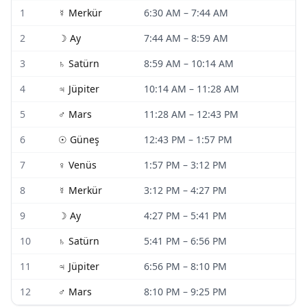
1
☿
Merkür
6:30 AM
–
7:44 AM
2
☽
Ay
7:44 AM
–
8:59 AM
3
♄
Satürn
8:59 AM
–
10:14 AM
4
♃
Jüpiter
10:14 AM
–
11:28 AM
5
♂
Mars
11:28 AM
–
12:43 PM
6
☉
Güneş
12:43 PM
–
1:57 PM
7
♀
Venüs
1:57 PM
–
3:12 PM
8
☿
Merkür
3:12 PM
–
4:27 PM
9
☽
Ay
4:27 PM
–
5:41 PM
10
♄
Satürn
5:41 PM
–
6:56 PM
11
♃
Jüpiter
6:56 PM
–
8:10 PM
12
♂
Mars
8:10 PM
–
9:25 PM