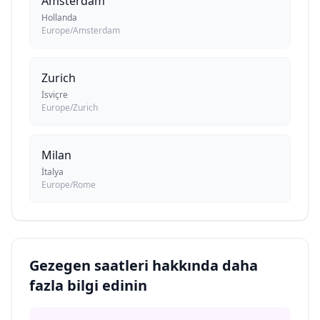
Amsterdam
Hollanda
Europe/Amsterdam
Zurich
İsviçre
Europe/Zurich
Milan
İtalya
Europe/Rome
Gezegen saatleri hakkında daha
fazla bilgi edinin