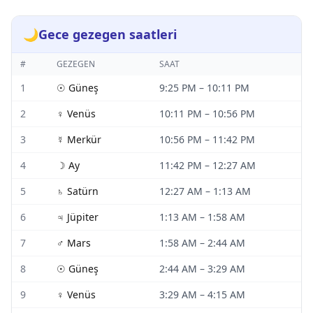
🌙
Gece gezegen saatleri
#
GEZEGEN
SAAT
1
☉
Güneş
9:25 PM
–
10:11 PM
2
♀
Venüs
10:11 PM
–
10:56 PM
3
☿
Merkür
10:56 PM
–
11:42 PM
4
☽
Ay
11:42 PM
–
12:27 AM
5
♄
Satürn
12:27 AM
–
1:13 AM
6
♃
Jüpiter
1:13 AM
–
1:58 AM
7
♂
Mars
1:58 AM
–
2:44 AM
8
☉
Güneş
2:44 AM
–
3:29 AM
9
♀
Venüs
3:29 AM
–
4:15 AM