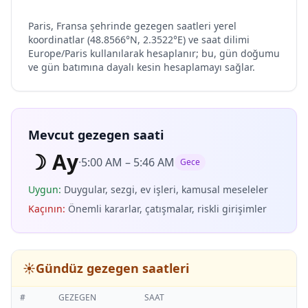
Paris, Fransa şehrinde gezegen saatleri yerel
koordinatlar (48.8566°N, 2.3522°E) ve saat dilimi
Europe/Paris kullanılarak hesaplanır; bu, gün doğumu
ve gün batımına dayalı kesin hesaplamayı sağlar.
Mevcut gezegen saati
☽
Ay
·
5:00 AM
–
5:46 AM
Gece
Uygun
:
Duygular, sezgi, ev işleri, kamusal meseleler
Kaçının
:
Önemli kararlar, çatışmalar, riskli girişimler
☀️
Gündüz gezegen saatleri
#
GEZEGEN
SAAT