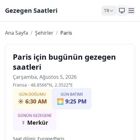
Skip to content
Gezegen Saatleri
TR
Ana Sayfa
/
Şehirler
/
Paris
Paris için bugünün gezegen
saatleri
Çarşamba, Ağustos 5, 2026
Fransa
·
48.8566
°
N
,
2.3522
°
E
GÜN DOĞUMU
GÜN BATIMI
☀️
6:30 AM
🌅
9:25 PM
GÜNÜN GEZEGENI
☿
Merkür
Saat dilimi
:
Europe/Paris