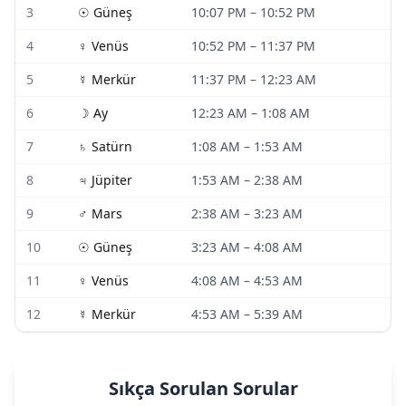
3
☉
Güneş
10:07 PM
–
10:52 PM
4
♀
Venüs
10:52 PM
–
11:37 PM
5
☿
Merkür
11:37 PM
–
12:23 AM
6
☽
Ay
12:23 AM
–
1:08 AM
7
♄
Satürn
1:08 AM
–
1:53 AM
8
♃
Jüpiter
1:53 AM
–
2:38 AM
9
♂
Mars
2:38 AM
–
3:23 AM
10
☉
Güneş
3:23 AM
–
4:08 AM
11
♀
Venüs
4:08 AM
–
4:53 AM
12
☿
Merkür
4:53 AM
–
5:39 AM
Sıkça Sorulan Sorular