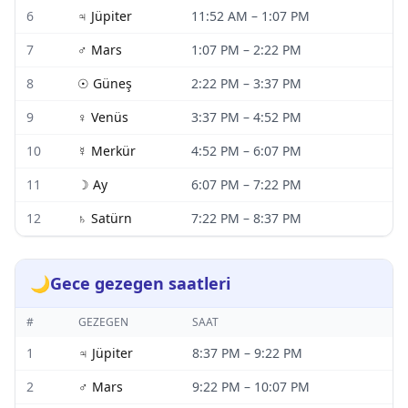
6
♃
Jüpiter
11:52 AM
–
1:07 PM
7
♂
Mars
1:07 PM
–
2:22 PM
8
☉
Güneş
2:22 PM
–
3:37 PM
9
♀
Venüs
3:37 PM
–
4:52 PM
10
☿
Merkür
4:52 PM
–
6:07 PM
11
☽
Ay
6:07 PM
–
7:22 PM
12
♄
Satürn
7:22 PM
–
8:37 PM
🌙
Gece gezegen saatleri
#
GEZEGEN
SAAT
1
♃
Jüpiter
8:37 PM
–
9:22 PM
2
♂
Mars
9:22 PM
–
10:07 PM