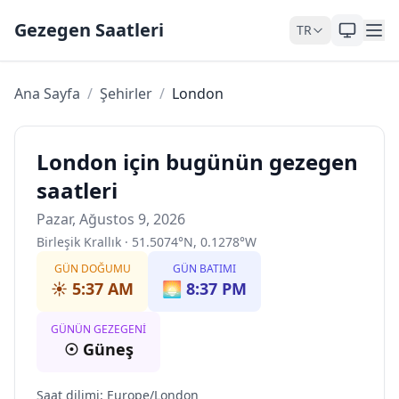
Skip to content
Gezegen Saatleri
TR
Ana Sayfa
/
Şehirler
/
London
London için bugünün gezegen
saatleri
Pazar, Ağustos 9, 2026
Birleşik Krallık
·
51.5074
°
N
,
0.1278
°
W
GÜN DOĞUMU
GÜN BATIMI
☀️
5:37 AM
🌅
8:37 PM
GÜNÜN GEZEGENI
☉
Güneş
Saat dilimi
:
Europe/London