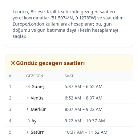
London, Birleşik Krallık şehrinde gezegen saatleri
yerel koordinatlar (51.5074°N, 0.1278°W) ve saat dilimi
Europe/London kullanılarak hesaplanır; bu, gün
doğumu ve gün batımına dayalı kesin hesaplamayı
sağlar.
☀️
Gündüz gezegen saatleri
#
GEZEGEN
SAAT
1
☉
Güneş
5:37 AM
–
6:52 AM
2
♀
Venüs
6:52 AM
–
8:07 AM
3
☿
Merkür
8:07 AM
–
9:22 AM
4
☽
Ay
9:22 AM
–
10:37 AM
5
♄
Satürn
10:37 AM
–
11:52 AM