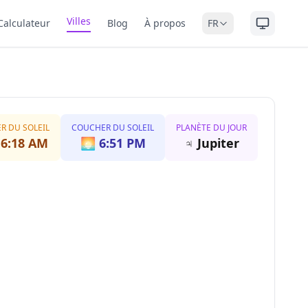
Villes
Calculateur
Blog
À propos
FR
ER DU SOLEIL
COUCHER DU SOLEIL
PLANÈTE DU JOUR
️
6:18 AM
🌅
6:51 PM
♃
Jupiter