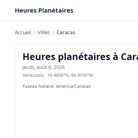
Skip to content
Heures Planétaires
Accueil
/
Villes
/
Caracas
Heures planétaires à Car
jeudi, août 6, 2026
Venezuela
·
10.4806
°
N
,
66.9036
°
W
Fuseau horaire
:
America/Caracas