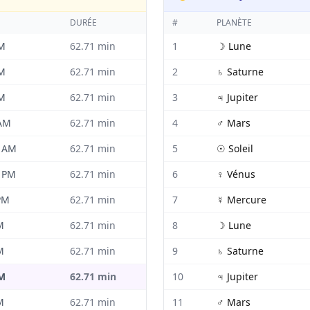
DURÉE
#
PLANÈTE
AM
62.71
min
1
☽
Lune
AM
62.71
min
2
♄
Saturne
AM
62.71
min
3
♃
Jupiter
 AM
62.71
min
4
♂
Mars
2 AM
62.71
min
5
☉
Soleil
4 PM
62.71
min
6
♀
Vénus
PM
62.71
min
7
☿
Mercure
M
62.71
min
8
☽
Lune
M
62.71
min
9
♄
Saturne
PM
62.71
min
10
♃
Jupiter
M
62.71
min
11
♂
Mars