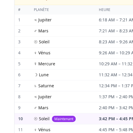
#
PLANÈTE
HEURE
1
♃
Jupiter
6:18 AM
–
7:21 
2
♂
Mars
7:21 AM
–
8:23 
3
☉
Soleil
8:23 AM
–
9:26 
4
♀
Vénus
9:26 AM
–
10:29
5
☿
Mercure
10:29 AM
–
11:3
6
☽
Lune
11:32 AM
–
12:3
7
♄
Saturne
12:34 PM
–
1:37 
8
♃
Jupiter
1:37 PM
–
2:40 P
9
♂
Mars
2:40 PM
–
3:42 P
10
☉
Soleil
3:42 PM
–
4:45 
Maintenant
11
♀
Vénus
4:45 PM
–
5:48 P