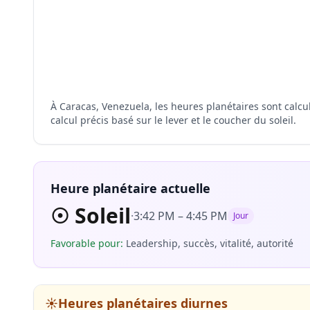
À Caracas, Venezuela, les heures planétaires sont calc
calcul précis basé sur le lever et le coucher du soleil.
Heure planétaire actuelle
☉
Soleil
·
3:42 PM
–
4:45 PM
Jour
Favorable pour
:
Leadership, succès, vitalité, autorité
☀️
Heures planétaires diurnes