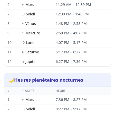
6
♂
Mars
11:29 AM
–
12:39 PM
7
☉
Soleil
12:39 PM
–
1:48 PM
8
♀
Vénus
1:48 PM
–
2:58 PM
9
☿
Mercure
2:58 PM
–
4:07 PM
10
☽
Lune
4:07 PM
–
5:17 PM
11
♄
Saturne
5:17 PM
–
6:27 PM
12
♃
Jupiter
6:27 PM
–
7:36 PM
🌙
Heures planétaires nocturnes
#
PLANÈTE
HEURE
1
♂
Mars
7:36 PM
–
8:27 PM
2
☉
Soleil
8:27 PM
–
9:17 PM