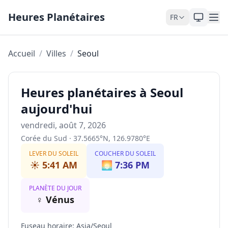
Skip to content
Heures Planétaires
FR
Accueil
/
Villes
/
Seoul
Heures planétaires à Seoul
aujourd'hui
vendredi, août 7, 2026
Corée du Sud
·
37.5665
°
N
,
126.9780
°
E
LEVER DU SOLEIL
COUCHER DU SOLEIL
☀️
5:41 AM
🌅
7:36 PM
PLANÈTE DU JOUR
♀
Vénus
Fuseau horaire
:
Asia/Seoul