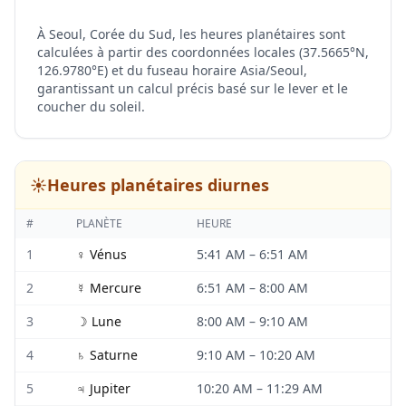
À Seoul, Corée du Sud, les heures planétaires sont
calculées à partir des coordonnées locales (37.5665°N,
126.9780°E) et du fuseau horaire Asia/Seoul,
garantissant un calcul précis basé sur le lever et le
coucher du soleil.
☀️
Heures planétaires diurnes
#
PLANÈTE
HEURE
1
♀
Vénus
5:41 AM
–
6:51 AM
2
☿
Mercure
6:51 AM
–
8:00 AM
3
☽
Lune
8:00 AM
–
9:10 AM
4
♄
Saturne
9:10 AM
–
10:20 AM
5
♃
Jupiter
10:20 AM
–
11:29 AM