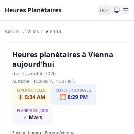
Skip to content
Heures Planétaires
FR
Accueil
/
Villes
/
Vienna
Heures planétaires à Vienna
aujourd'hui
mardi, août 4, 2026
Autriche
·
48.2082
°
N
,
16.3738
°
E
LEVER DU SOLEIL
COUCHER DU SOLEIL
☀️
5:34 AM
🌅
8:29 PM
PLANÈTE DU JOUR
♂
Mars
Fuseau horaire
:
Europe/Vienna