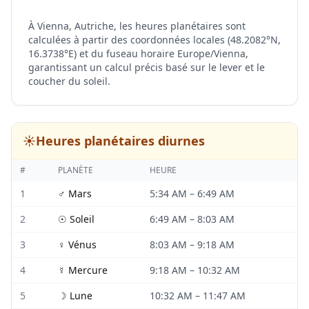
À Vienna, Autriche, les heures planétaires sont
calculées à partir des coordonnées locales (48.2082°N,
16.3738°E) et du fuseau horaire Europe/Vienna,
garantissant un calcul précis basé sur le lever et le
coucher du soleil.
☀️
Heures planétaires diurnes
#
PLANÈTE
HEURE
1
♂
Mars
5:34 AM
–
6:49 AM
2
☉
Soleil
6:49 AM
–
8:03 AM
3
♀
Vénus
8:03 AM
–
9:18 AM
4
☿
Mercure
9:18 AM
–
10:32 AM
5
☽
Lune
10:32 AM
–
11:47 AM