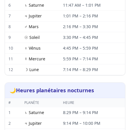
6
♄
Saturne
11:47 AM
–
1:01 PM
7
♃
Jupiter
1:01 PM
–
2:16 PM
8
♂
Mars
2:16 PM
–
3:30 PM
9
☉
Soleil
3:30 PM
–
4:45 PM
10
♀
Vénus
4:45 PM
–
5:59 PM
11
☿
Mercure
5:59 PM
–
7:14 PM
12
☽
Lune
7:14 PM
–
8:29 PM
🌙
Heures planétaires nocturnes
#
PLANÈTE
HEURE
1
♄
Saturne
8:29 PM
–
9:14 PM
2
♃
Jupiter
9:14 PM
–
10:00 PM