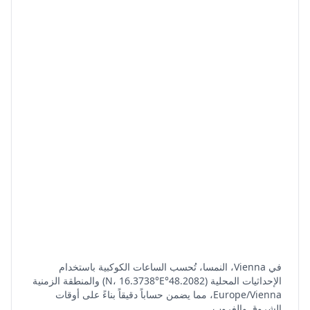
في Vienna، النمسا، تُحسب الساعات الكوكبية باستخدام
الإحداثيات المحلية (48.2082°N، 16.3738°E) والمنطقة الزمنية
Europe/Vienna، مما يضمن حساباً دقيقاً بناءً على أوقات
الشروق والغروب.