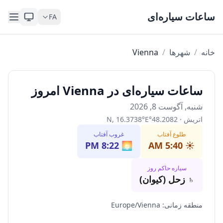
Skip to content
ساعات سیاره‌ای
FA
خانه
/
شهرها
/
Vienna
ساعات سیاره‌ای در Vienna امروز
شنبه, آگوست 8, 2026
اتریش
·
48.2082
°
E
°
16.3738
,
N
طلوع آفتاب
غروب آفتاب
8:22 PM
🌅
5:40 AM
☀️
سیاره حاکم روز
♄
زحل (کیوان)
منطقه زمانی
:
Europe/Vienna