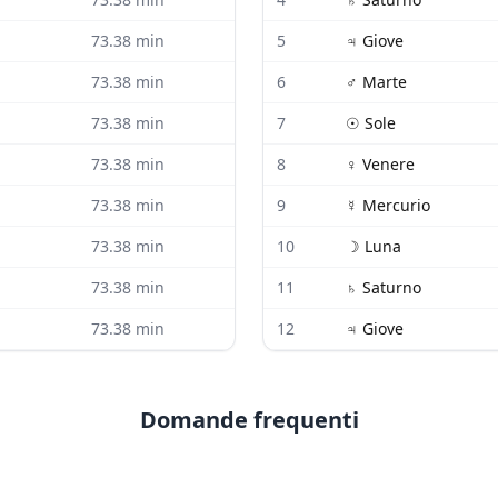
73.38
min
5
♃
Giove
73.38
min
6
♂
Marte
73.38
min
7
☉
Sole
73.38
min
8
♀
Venere
73.38
min
9
☿
Mercurio
73.38
min
10
☽
Luna
73.38
min
11
♄
Saturno
73.38
min
12
♃
Giove
Domande frequenti