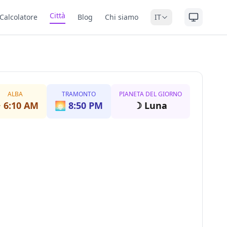
Città
Calcolatore
Blog
Chi siamo
IT
ALBA
TRAMONTO
PIANETA DEL GIORNO
️
6:10 AM
🌅
8:50 PM
☽
Luna