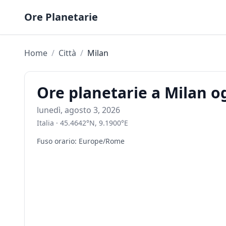
Skip to content
Ore Planetarie
Home
/
Città
/
Milan
Ore planetarie a Milan o
lunedì, agosto 3, 2026
Italia
·
45.4642
°
N
,
9.1900
°
E
Fuso orario
:
Europe/Rome