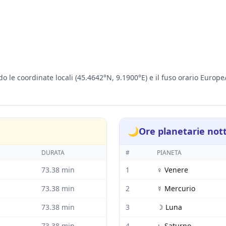
ando le coordinate locali (45.4642°N, 9.1900°E) e il fuso orario Euro
🌙
Ore planetarie not
DURATA
#
PIANETA
73.38
min
1
♀
Venere
73.38
min
2
☿
Mercurio
73.38
min
3
☽
Luna
73.38
min
4
♄
Saturno