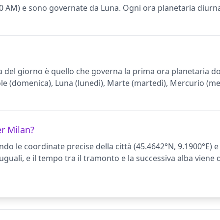
6:10 AM) e sono governate da Luna. Ogni ora planetaria diur
ta del giorno è quello che governa la prima ora planetaria do
e (domenica), Luna (lunedì), Marte (martedì), Mercurio (mer
er Milan?
ndo le coordinate precise della città (45.4642°N, 9.1900°E) e
guali, e il tempo tra il tramonto e la successiva alba viene 