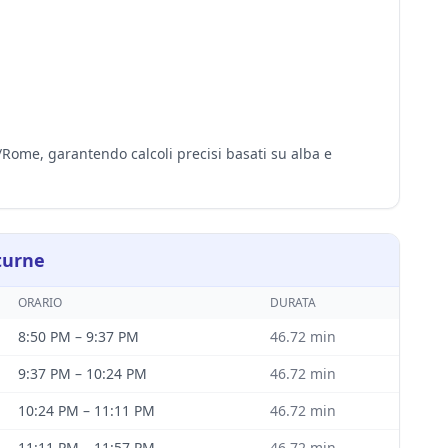
pe/Rome, garantendo calcoli precisi basati su alba e
turne
ORARIO
DURATA
8:50 PM
–
9:37 PM
46.72
min
9:37 PM
–
10:24 PM
46.72
min
10:24 PM
–
11:11 PM
46.72
min
11:11 PM
–
11:57 PM
46.72
min