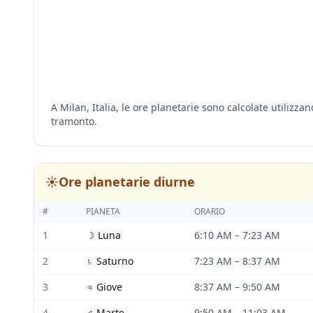
A Milan, Italia, le ore planetarie sono calcolate utilizz
tramonto.
☀️
Ore planetarie diurne
#
PIANETA
ORARIO
1
☽
Luna
6:10 AM
–
7:23 AM
2
♄
Saturno
7:23 AM
–
8:37 AM
3
♃
Giove
8:37 AM
–
9:50 AM
4
♂
Marte
9:50 AM
–
11:03 AM