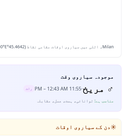
Milan، اٹلی میں سیاروی اوقات مقامی نقاط (45.4642°N، 9.1900°E) اور ٹائم زون Europe/Rome کی مدد سے شمار کیے جاتے ہیں تاکہ طلوع و غروب پر مبنی درست حساب یقینی ہو۔
موجودہ سیاروی وقت
♂
مریخ
–
12:43 AM
11:55 PM
·
رات
مناسب ہے
:
توانائی، ہمت، عمل، مقابلہ
☀️
دن کے سیاروی اوقات