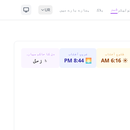
شہر
ولیٹر
بلاگ
ہمارے بارے میں
UR
طلوعِ آفتاب
غروبِ آفتاب
دن کا حاکم سیارہ
☀️
6:16 AM
🌅
8:44 PM
♄
زحل