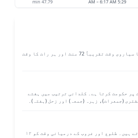
min
47.79
–
6:17 AM
5:29 AM
آج Milan میں سیاروی اوقات طلوع آفتاب (6:16 AM) سے شروع ہوتے ہیں اور زحل کے زیر حکومت ہیں۔ ہر دن کا سیاروی وقت تقریباً 72 منٹ اور ہر رات کا وقت
وقت پر حکومت کرتا ہے۔ کلدانی ترتیب میں ہفتے
شتری (جمعرات)، زہرہ (جمعہ) اور زحل (ہفتہ)۔
Milan کے سیاروی اوقات شہر کے درست نقاط (45.4642°N، 9.1900°E) اور ٹائم زون (Europe/Rome) سے شمار ہوتے ہیں۔ طلوع اور غروب کے درمیانی وقت کو ۱۲