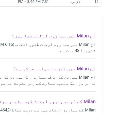
12
♀
زہرہ
7:31 PM
8:44 PM
–
آج Milan میں سیاروی اوقات کیا ہیں؟
تقریباً 48 منٹ ہے۔
آج Milan میں کون سا سیارہ حاکم ہے؟
آج Milan میں دن کا حاکم سیارہ زحل ہے۔ د
کا ہر دن ایک مخصوص سیارے کے زیر حکومت ہے: سور
Milan کے لیے سیاروی اوقات کیسے شمار ہوتے ہیں؟