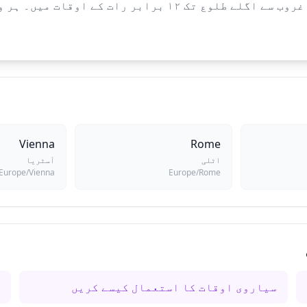
برابر دن کے اوقات میں تقسیم کیا جاتا ہے اور غروب سے اگلے 
Vienna
Rome
اٹلی
آسٹریا
Europe/Vienna
Europe/Rome
سیاروی اوقات کا استعمال کیسے کریں
س