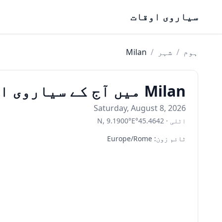
Skip to content
سیاروی اوقات
ہوم
/
شہر
/
Milan
Milan میں آج کے سیاروی اوقات
Saturday, August 8, 2026
اٹلی
·
45.4642
°
E
°
9.1900
,
N
ٹائم زون
:
Europe/Rome