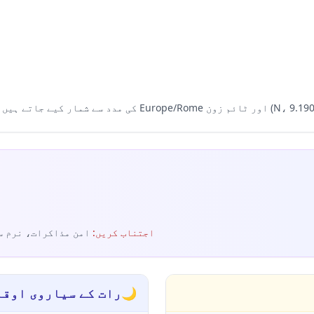
اجتناب کریں
:
امن مذاکرات، نرم س
🌙
رات کے سیاروی اوقا