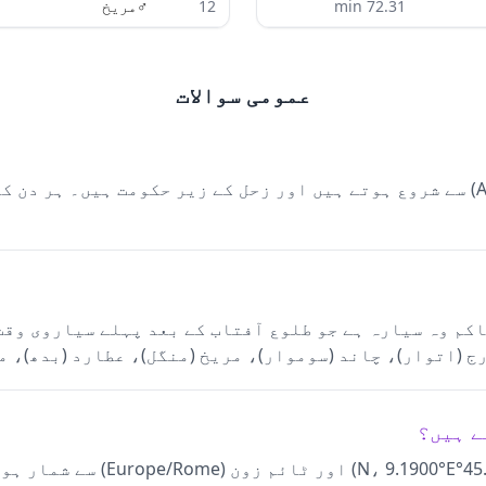
72.31
min
12
♂
مریخ
عمومی سوالات
ن کا حاکم وہ سیارہ ہے جو طلوع آفتاب کے بعد پہلے سیاروی 
ج (اتوار)، چاند (سوموار)، مریخ (منگل)، عطارد (بدھ)، م