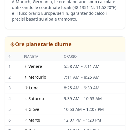
A Munich, Germania, le ore planetarie sono calcolate
utilizzando le coordinate locali (48.1351°N, 11.5820°E)
e il fuso orario Europe/Berlin, garantendo calcoli
precisi basati su alba e tramonto.
☀️
Ore planetarie diurne
#
PIANETA
ORARIO
1
♀
Venere
5:58 AM
–
7:11 AM
2
☿
Mercurio
7:11 AM
–
8:25 AM
3
☽
Luna
8:25 AM
–
9:39 AM
4
♄
Saturno
9:39 AM
–
10:53 AM
5
♃
Giove
10:53 AM
–
12:07 PM
6
♂
Marte
12:07 PM
–
1:20 PM