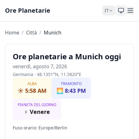
Skip to content
Ore Planetarie
IT
Home
/
Città
/
Munich
Ore planetarie a Munich oggi
venerdì, agosto 7, 2026
Germania
·
48.1351
°
N
,
11.5820
°
E
ALBA
TRAMONTO
☀️
5:58 AM
🌅
8:43 PM
PIANETA DEL GIORNO
♀
Venere
Fuso orario
:
Europe/Berlin