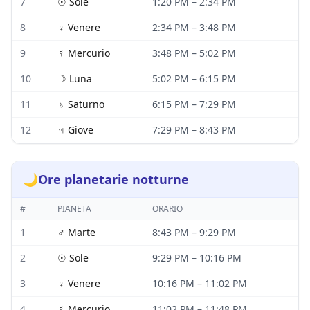
7
☉
Sole
1:20 PM
–
2:34 PM
8
♀
Venere
2:34 PM
–
3:48 PM
9
☿
Mercurio
3:48 PM
–
5:02 PM
10
☽
Luna
5:02 PM
–
6:15 PM
11
♄
Saturno
6:15 PM
–
7:29 PM
12
♃
Giove
7:29 PM
–
8:43 PM
🌙
Ore planetarie notturne
#
PIANETA
ORARIO
1
♂
Marte
8:43 PM
–
9:29 PM
2
☉
Sole
9:29 PM
–
10:16 PM
3
♀
Venere
10:16 PM
–
11:02 PM
4
☿
Mercurio
11:02 PM
–
11:48 PM