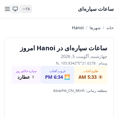
Skip to content
ساعات سیاره‌ای
FA
خانه
/
شهرها
/
Hanoi
ساعات سیاره‌ای در Hanoi امروز
چهارشنبه, آگوست 5, 2026
ویتنام
·
21.0278
°
E
°
105.8342
,
N
طلوع آفتاب
غروب آفتاب
سیاره حاکم روز
☀️
5:33 AM
🌅
6:34 PM
☿
عطارد
منطقه زمانی
:
Asia/Ho_Chi_Minh