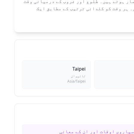
اوقات شہر کے درست نقاط (21.0278°N، 105.8342°E) اور ٹائم زون (Asia/Ho_Chi_Minh) سے شمار ہوتے ہیں۔ طلوع اور غروب کے درمیانی وقت
غروب سے اگلے طلوع تک ۱۲ برابر رات کے اوقات میں۔ ہر وقت کو کلدانی ترتیب کے مطابق ایک
Taipei
تائیوان
Asia/Taipei
یاروی اوقات اور ان کے معانی