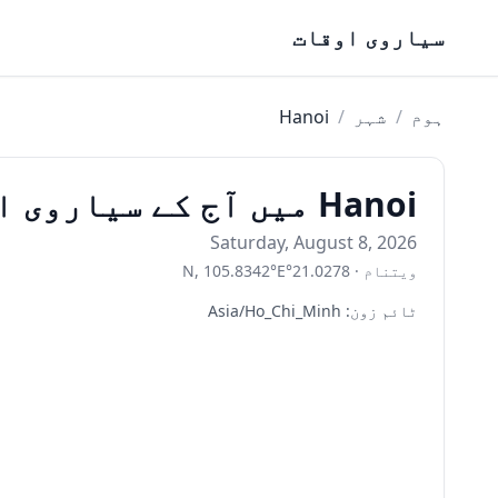
Skip to content
سیاروی اوقات
ہوم
/
شہر
/
Hanoi
Hanoi میں آج کے سیاروی اوقات
Saturday, August 8, 2026
ویتنام
·
21.0278
°
E
°
105.8342
,
N
ٹائم زون
:
Asia/Ho_Chi_Minh