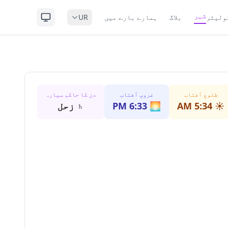
شہر
ولیٹر
بلاگ
ہمارے بارے میں
UR
طلوعِ آفتاب
غروبِ آفتاب
دن کا حاکم سیارہ
☀️
5:34 AM
🌅
6:33 PM
♄
زحل