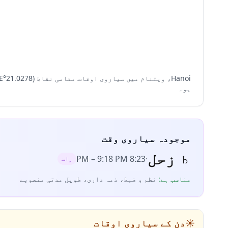
ہو۔
موجودہ سیاروی وقت
♄
زحل
–
9:18 PM
8:23 PM
·
رات
مناسب ہے
:
نظم و ضبط، ذمہ داری، طویل مدتی منصوبے
☀️
دن کے سیاروی اوقات