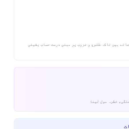
21.°N، 105.8342°E) اور ٹائم زون Asia/Ho_Chi_Minh کی مدد سے شمار کیے جاتے ہیں تاکہ طلوع و غروب پر مبنی درست حساب یقینی
تگی، خطرہ مول لینا
ت