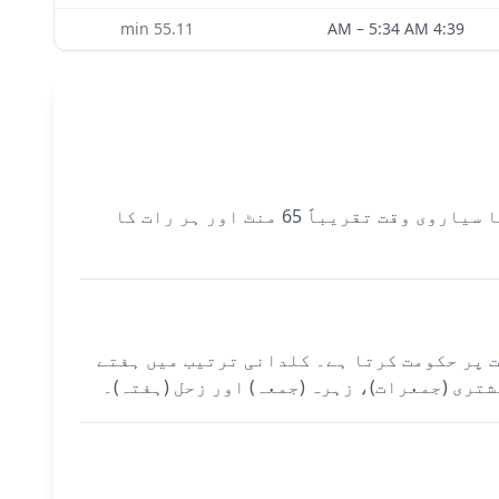
min
55.11
–
5:34 AM
4:39 AM
آج Hanoi میں سیاروی اوقات طلوع آفتاب (5:34 AM) سے شروع ہوتے ہیں اور زحل کے زیر حکومت ہیں۔ ہر دن کا سیاروی وقت تقریباً 65 منٹ اور ہر رات کا
 وقت پر حکومت کرتا ہے۔ کلدانی ترتیب میں ہفتے
شتری (جمعرات)، زہرہ (جمعہ) اور زحل (ہفتہ)۔