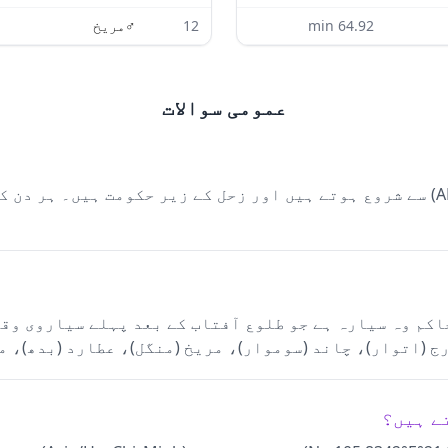
64.92
min
12
♂
مریخ
عمومی سوالات
دن کا حاکم وہ سیارہ ہے جو طلوع آفتاب کے بعد پہلے سیاروی
ج (اتوار)، چاند (سوموار)، مریخ (منگل)، عطارد (بدھ)، م