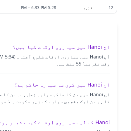
12
♀
زہرہ
5:28 PM
6:33 PM
–
آج Hanoi میں سیاروی اوقات کیا ہیں؟
وقت تقریباً 55 منٹ ہے۔
آج Hanoi میں کون سا سیارہ حاکم ہے؟
آج Hanoi میں دن کا حاکم سیارہ زحل ہے۔ 
کا ہر دن ایک مخصوص سیارے کے زیر حکومت ہے: سور
Hanoi کے لیے سیاروی اوقات کیسے شمار ہوتے ہیں؟