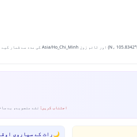
Hanoi، ویتنام میں سیاروی اوقات مقامی نقاط (0278
اجتناب کریں
:
نئے منصوبے، بے ساخ
🌙
رات کے سیاروی اوقا