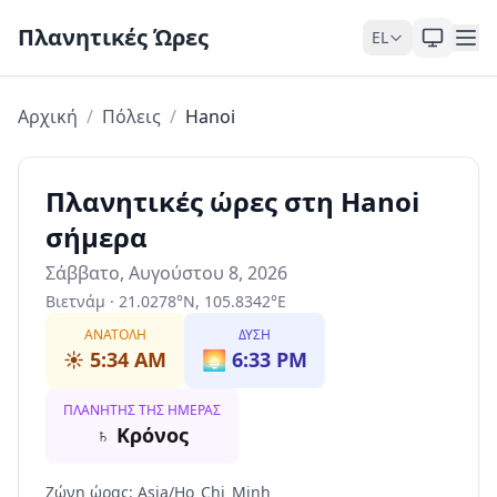
Skip to content
Πλανητικές Ώρες
EL
Αρχική
/
Πόλεις
/
Hanoi
Πλανητικές ώρες στη Hanoi
σήμερα
Σάββατο, Αυγούστου 8, 2026
Βιετνάμ
·
21.0278
°
N
,
105.8342
°
E
ΑΝΑΤΟΛΉ
ΔΎΣΗ
☀️
5:34 AM
🌅
6:33 PM
ΠΛΑΝΉΤΗΣ ΤΗΣ ΗΜΈΡΑΣ
♄
Κρόνος
Ζώνη ώρας
:
Asia/Ho_Chi_Minh