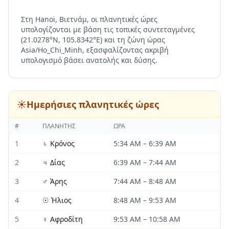
Στη Hanoi, Βιετνάμ, οι πλανητικές ώρες
υπολογίζονται με βάση τις τοπικές συντεταγμένες
(21.0278°N, 105.8342°E) και τη ζώνη ώρας
Asia/Ho_Chi_Minh, εξασφαλίζοντας ακριβή
υπολογισμό βάσει ανατολής και δύσης.
☀️
Ημερήσιες πλανητικές ώρες
#
ΠΛΑΝΉΤΗΣ
ΏΡΑ
1
♄
Κρόνος
5:34 AM
–
6:39 AM
2
♃
Δίας
6:39 AM
–
7:44 AM
3
♂
Άρης
7:44 AM
–
8:48 AM
4
☉
Ήλιος
8:48 AM
–
9:53 AM
5
♀
Αφροδίτη
9:53 AM
–
10:58 AM