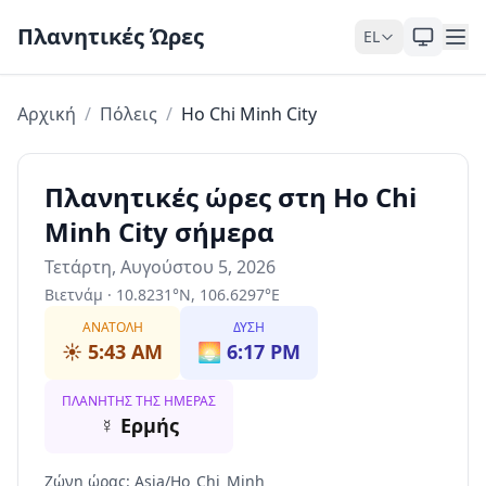
Skip to content
Πλανητικές Ώρες
EL
Αρχική
/
Πόλεις
/
Ho Chi Minh City
Πλανητικές ώρες στη Ho Chi
Minh City σήμερα
Τετάρτη, Αυγούστου 5, 2026
Βιετνάμ
·
10.8231
°
N
,
106.6297
°
E
ΑΝΑΤΟΛΉ
ΔΎΣΗ
☀️
5:43 AM
🌅
6:17 PM
ΠΛΑΝΉΤΗΣ ΤΗΣ ΗΜΈΡΑΣ
☿
Ερμής
Ζώνη ώρας
:
Asia/Ho_Chi_Minh