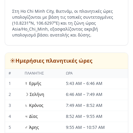
Στη Ho Chi Minh City, Βιετνάμ, οι πλανητικές ώρες
υπολογίζονται με βάση τις τοπικές συντεταγμένες
(10.8231°N, 106.6297°E) και τη ζώνη ώρας
Asia/Ho_Chi_Minh, εξασφαλίζοντας ακριβή
υπολογισμό βάσει ανατολής και δύσης.
☀️
Ημερήσιες πλανητικές ώρες
#
ΠΛΑΝΉΤΗΣ
ΏΡΑ
1
☿
Ερμής
5:43 AM
–
6:46 AM
2
☽
Σελήνη
6:46 AM
–
7:49 AM
3
♄
Κρόνος
7:49 AM
–
8:52 AM
4
♃
Δίας
8:52 AM
–
9:55 AM
5
♂
Άρης
9:55 AM
–
10:57 AM