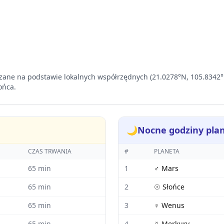
zane na podstawie lokalnych współrzędnych (21.0278°N, 105.8342°E
ońca.
🌙
Nocne godziny pla
CZAS TRWANIA
#
PLANETA
65
min
1
♂
Mars
65
min
2
☉
Słońce
65
min
3
♀
Wenus
65
min
4
☿
Merkury