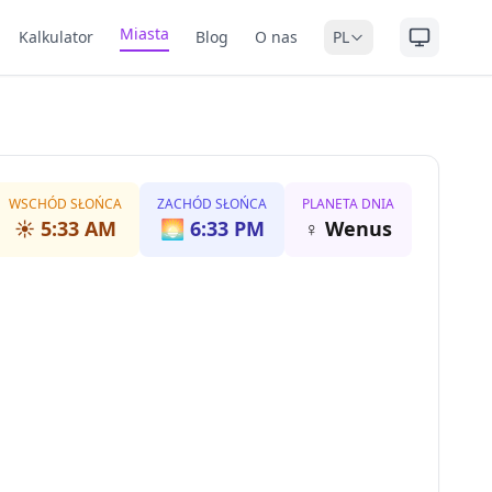
Miasta
Kalkulator
Blog
O nas
PL
WSCHÓD SŁOŃCA
ZACHÓD SŁOŃCA
PLANETA DNIA
☀️
5:33 AM
🌅
6:33 PM
♀
Wenus