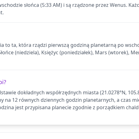
 wschodzie słońca (5:33 AM) i są rządzone przez Wenus. Każ
t.
nia to ta, która rządzi pierwszą godziną planetarną po wsc
ońce (niedziela), Księżyc (poniedziałek), Mars (wtorek), Mer
oi?
stawie dokładnych współrzędnych miasta (21.0278°N, 105.83
ny na 12 równych dziennych godzin planetarnych, a czas 
dzina jest przypisana planecie zgodnie z porządkiem chald