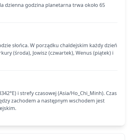
da dzienna godzina planetarna trwa około 65
hodzie słońca. W porządku chaldejskim każdy dzień
kury (środa), Jowisz (czwartek), Wenus (piątek) i
42°E) i strefy czasowej (Asia/Ho_Chi_Minh). Czas
między zachodem a następnym wschodem jest
ejskim.