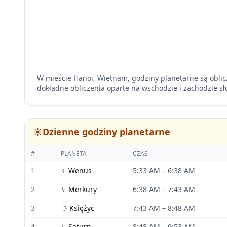
W mieście Hanoi, Wietnam, godziny planetarne są oblic
dokładne obliczenia oparte na wschodzie i zachodzie sł
☀️
Dzienne godziny planetarne
#
PLANETA
CZAS
1
♀
Wenus
5:33 AM
–
6:38 AM
2
☿
Merkury
6:38 AM
–
7:43 AM
3
☽
Księżyc
7:43 AM
–
8:48 AM
4
♄
Saturn
8:48 AM
–
9:53 AM