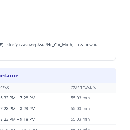
) i strefy czasowej Asia/Ho_Chi_Minh, co zapewnia
netarne
CZAS
CZAS TRWANIA
6:33 PM
–
7:28 PM
55.03
min
7:28 PM
–
8:23 PM
55.03
min
8:23 PM
–
9:18 PM
55.03
min
9:18 PM
–
10:13 PM
55.03
min