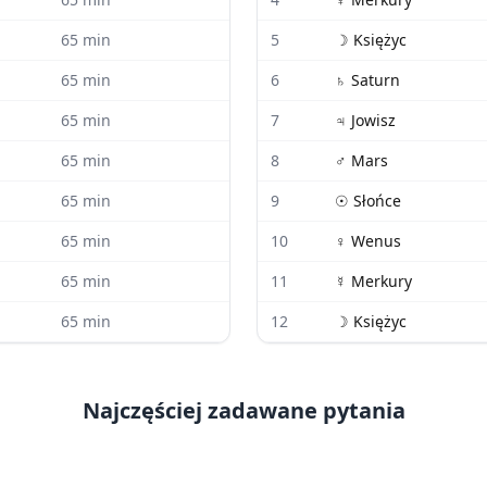
65
min
5
☽
Księżyc
65
min
6
♄
Saturn
65
min
7
♃
Jowisz
65
min
8
♂
Mars
65
min
9
☉
Słońce
65
min
10
♀
Wenus
65
min
11
☿
Merkury
65
min
12
☽
Księżyc
Najczęściej zadawane pytania