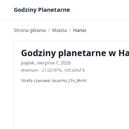
Skip to content
Godziny Planetarne
Strona główna
/
Miasta
/
Hanoi
Godziny planetarne w Han
piątek, sierpnia 7, 2026
Wietnam
·
21.0278
°
N
,
105.8342
°
E
Strefa czasowa
:
Asia/Ho_Chi_Minh