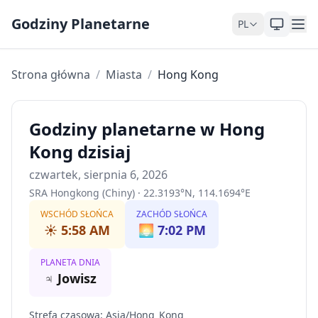
Skip to content
Godziny Planetarne
PL
Strona główna
/
Miasta
/
Hong Kong
Godziny planetarne w Hong
Kong dzisiaj
czwartek, sierpnia 6, 2026
SRA Hongkong (Chiny)
·
22.3193
°
N
,
114.1694
°
E
WSCHÓD SŁOŃCA
ZACHÓD SŁOŃCA
☀️
5:58 AM
🌅
7:02 PM
PLANETA DNIA
♃
Jowisz
Strefa czasowa
:
Asia/Hong_Kong