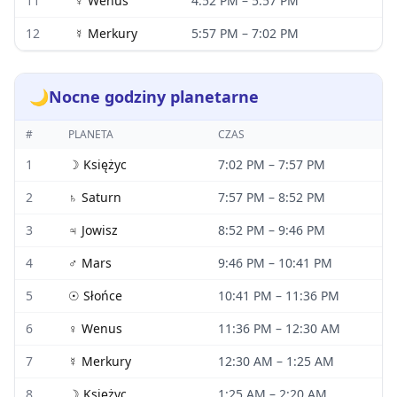
11
♀
Wenus
4:52 PM
–
5:57 PM
12
☿
Merkury
5:57 PM
–
7:02 PM
🌙
Nocne godziny planetarne
#
PLANETA
CZAS
1
☽
Księżyc
7:02 PM
–
7:57 PM
2
♄
Saturn
7:57 PM
–
8:52 PM
3
♃
Jowisz
8:52 PM
–
9:46 PM
4
♂
Mars
9:46 PM
–
10:41 PM
5
☉
Słońce
10:41 PM
–
11:36 PM
6
♀
Wenus
11:36 PM
–
12:30 AM
7
☿
Merkury
12:30 AM
–
1:25 AM
8
☽
Księżyc
1:25 AM
–
2:20 AM