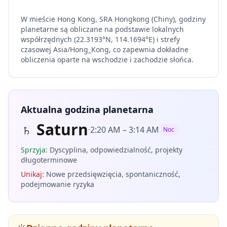
W mieście Hong Kong, SRA Hongkong (Chiny), godziny
planetarne są obliczane na podstawie lokalnych
współrzędnych (22.3193°N, 114.1694°E) i strefy
czasowej Asia/Hong_Kong, co zapewnia dokładne
obliczenia oparte na wschodzie i zachodzie słońca.
Aktualna godzina planetarna
♄
Saturn
·
2:20 AM
–
3:14 AM
Noc
Sprzyja
:
Dyscyplina, odpowiedzialność, projekty
długoterminowe
Unikaj
:
Nowe przedsięwzięcia, spontaniczność,
podejmowanie ryzyka