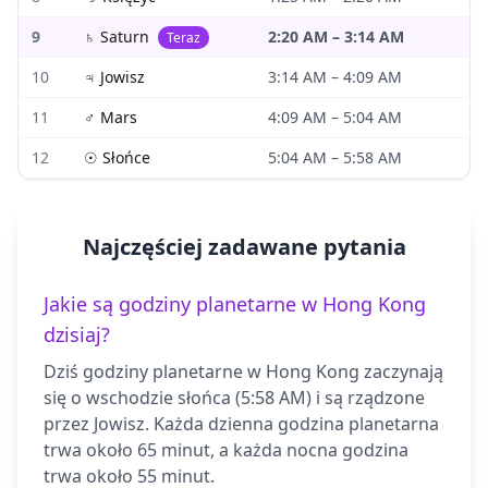
9
♄
Saturn
2:20 AM
–
3:14 AM
Teraz
10
♃
Jowisz
3:14 AM
–
4:09 AM
11
♂
Mars
4:09 AM
–
5:04 AM
12
☉
Słońce
5:04 AM
–
5:58 AM
Najczęściej zadawane pytania
Jakie są godziny planetarne w Hong Kong
dzisiaj?
Dziś godziny planetarne w Hong Kong zaczynają
się o wschodzie słońca (5:58 AM) i są rządzone
przez Jowisz. Każda dzienna godzina planetarna
trwa około 65 minut, a każda nocna godzina
trwa około 55 minut.