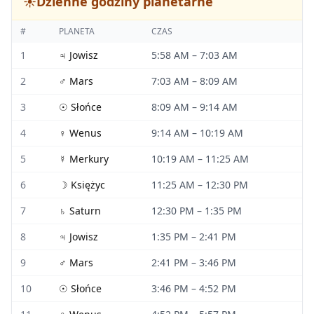
☀️
Dzienne godziny planetarne
#
PLANETA
CZAS
1
♃
Jowisz
5:58 AM
–
7:03 AM
2
♂
Mars
7:03 AM
–
8:09 AM
3
☉
Słońce
8:09 AM
–
9:14 AM
4
♀
Wenus
9:14 AM
–
10:19 AM
5
☿
Merkury
10:19 AM
–
11:25 AM
6
☽
Księżyc
11:25 AM
–
12:30 PM
7
♄
Saturn
12:30 PM
–
1:35 PM
8
♃
Jowisz
1:35 PM
–
2:41 PM
9
♂
Mars
2:41 PM
–
3:46 PM
10
☉
Słońce
3:46 PM
–
4:52 PM