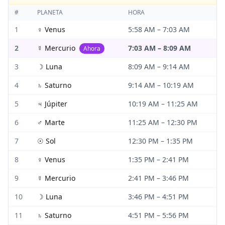
#
PLANETA
HORA
1
♀
Venus
5:58 AM
–
7:03 AM
2
☿
Mercurio
7:03 AM
–
8:09 AM
Ahora
3
☽
Luna
8:09 AM
–
9:14 AM
4
♄
Saturno
9:14 AM
–
10:19 AM
5
♃
Júpiter
10:19 AM
–
11:25 AM
6
♂
Marte
11:25 AM
–
12:30 PM
7
☉
Sol
12:30 PM
–
1:35 PM
8
♀
Venus
1:35 PM
–
2:41 PM
9
☿
Mercurio
2:41 PM
–
3:46 PM
10
☽
Luna
3:46 PM
–
4:51 PM
11
♄
Saturno
4:51 PM
–
5:56 PM