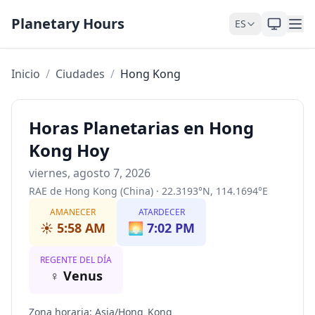
Saltar al contenido
Planetary Hours
ES
Inicio
/
Ciudades
/
Hong Kong
Horas Planetarias en Hong
Kong Hoy
viernes, agosto 7, 2026
RAE de Hong Kong (China)
·
22.3193
°
N
,
114.1694
°
E
AMANECER
ATARDECER
☀️
5:58 AM
🌅
7:02 PM
REGENTE DEL DÍA
♀
Venus
Zona horaria
:
Asia/Hong_Kong