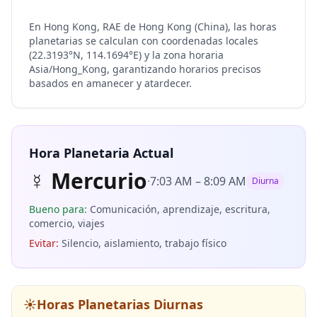
En Hong Kong, RAE de Hong Kong (China), las horas
planetarias se calculan con coordenadas locales
(22.3193°N, 114.1694°E) y la zona horaria
Asia/Hong_Kong, garantizando horarios precisos
basados en amanecer y atardecer.
Hora Planetaria Actual
☿
Mercurio
·
7:03 AM
–
8:09 AM
Diurna
Bueno para
:
Comunicación, aprendizaje, escritura,
comercio, viajes
Evitar
:
Silencio, aislamiento, trabajo físico
☀️
Horas Planetarias Diurnas