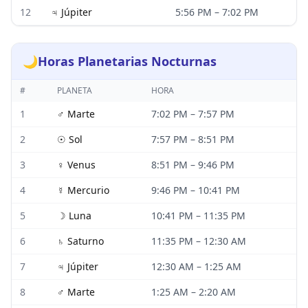
12
♃
Júpiter
5:56 PM
–
7:02 PM
🌙
Horas Planetarias Nocturnas
#
PLANETA
HORA
1
♂
Marte
7:02 PM
–
7:57 PM
2
☉
Sol
7:57 PM
–
8:51 PM
3
♀
Venus
8:51 PM
–
9:46 PM
4
☿
Mercurio
9:46 PM
–
10:41 PM
5
☽
Luna
10:41 PM
–
11:35 PM
6
♄
Saturno
11:35 PM
–
12:30 AM
7
♃
Júpiter
12:30 AM
–
1:25 AM
8
♂
Marte
1:25 AM
–
2:20 AM