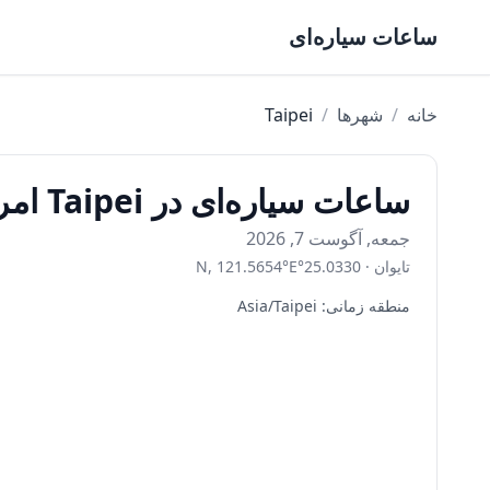
Skip to content
ساعات سیاره‌ای
خانه
/
شهرها
/
Taipei
ساعات سیاره‌ای در Taipei امروز
جمعه, آگوست 7, 2026
تایوان
·
25.0330
°
E
°
121.5654
,
N
منطقه زمانی
:
Asia/Taipei