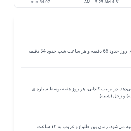
min
54.07
–
5:25 AM
4:31 AM
امروز ساعات سیاره‌ای در Taipei از طلوع آفتاب (5:25 AM) آغاز می‌شود و توسط زهره حکم‌فرمایی می‌شود. هر ساعت سیاره‌ای روز حدود 66 دقیقه و هر ساعت شب حدود 54 دقیقه
رمان می‌دهد. در ترتیب کلدانی، هر روز هفته توسط سیاره‌ای
) و زحل (شنبه).
ساعات سیاره‌ای برای Taipei با استفاده از مختصات دقیق شهر (25.0330°N، 121.5654°E) و منطقه زمانی (Asia/Taipei) محاسبه می‌شود. زمان بین طلوع و غروب به ۱۲ ساعت