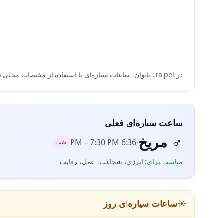
در Taipei، تایوان، ساعات سیاره‌ای با استفاده از مختصات محلی (25.0330°N، 121.5654°E) و منطقه زمانی Asia/Taipei محاسبه می‌شود و دقت محاسبه بر اساس طلوع و غروب تضمین می‌گردد.
ساعت سیاره‌ای فعلی
♂
مریخ
–
7:30 PM
6:36 PM
·
شب
مناسب برای
:
انرژی، شجاعت، عمل، رقابت
☀️
ساعات سیاره‌ای روز