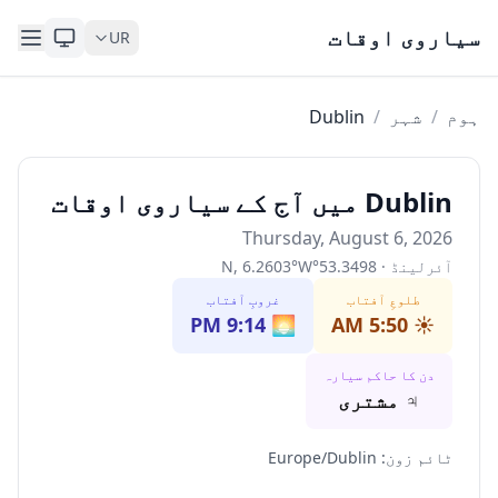
Skip to content
سیاروی اوقات
UR
ہوم
/
شہر
/
Dublin
Dublin میں آج کے سیاروی اوقات
Thursday, August 6, 2026
آئرلینڈ
·
53.3498
°
W
°
6.2603
,
N
طلوعِ آفتاب
غروبِ آفتاب
9:14 PM
🌅
5:50 AM
☀️
دن کا حاکم سیارہ
♃
مشتری
ٹائم زون
:
Europe/Dublin