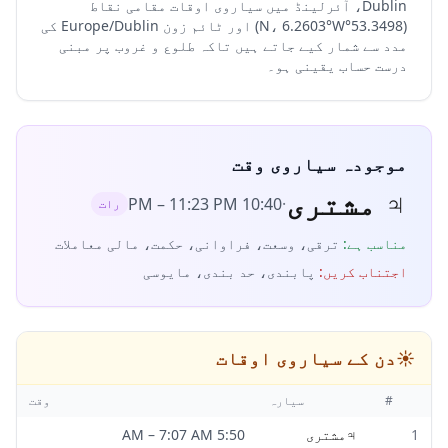
Dublin، آئرلینڈ میں سیاروی اوقات مقامی نقاط
(53.3498°N، 6.2603°W) اور ٹائم زون Europe/Dublin کی
مدد سے شمار کیے جاتے ہیں تاکہ طلوع و غروب پر مبنی
درست حساب یقینی ہو۔
موجودہ سیاروی وقت
♃
مشتری
–
11:23 PM
10:40 PM
·
رات
مناسب ہے
:
ترقی، وسعت، فراوانی، حکمت، مالی معاملات
اجتناب کریں
:
پابندی، حد بندی، مایوسی
☀️
دن کے سیاروی اوقات
#
سیارہ
وقت
1
♃
مشتری
5:50 AM
7:07 AM
–