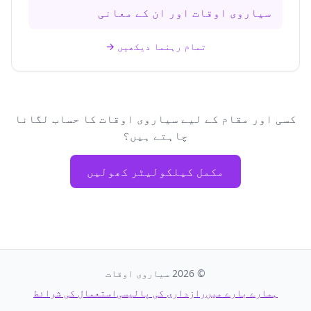
سیاروی اوقات اور ان کے معانی
تمام رہنما دیکھیں
→
کسی اور مقام کے لیے سیاروی اوقات کا حساب لگانا
چاہتے ہیں؟
مکمل کیلکولیٹر کھولیں
©
2026
سیاروی اوقات
ہمارے بارے میں
رازداری کی پالیسی
استعمال کی شرائط