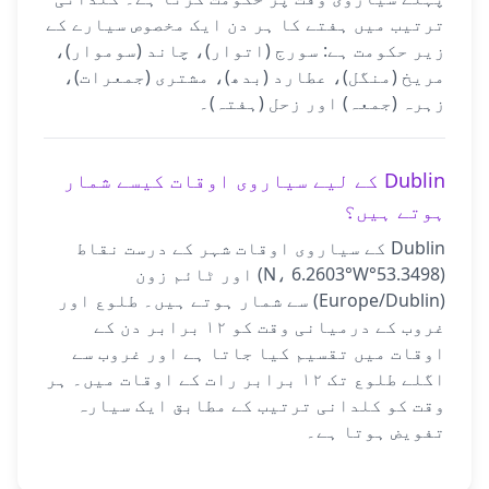
ترتیب میں ہفتے کا ہر دن ایک مخصوص سیارے کے
زیر حکومت ہے: سورج (اتوار)، چاند (سوموار)،
مریخ (منگل)، عطارد (بدھ)، مشتری (جمعرات)،
زہرہ (جمعہ) اور زحل (ہفتہ)۔
Dublin کے لیے سیاروی اوقات کیسے شمار
ہوتے ہیں؟
Dublin کے سیاروی اوقات شہر کے درست نقاط
(53.3498°N، 6.2603°W) اور ٹائم زون
(Europe/Dublin) سے شمار ہوتے ہیں۔ طلوع اور
غروب کے درمیانی وقت کو ۱۲ برابر دن کے
اوقات میں تقسیم کیا جاتا ہے اور غروب سے
اگلے طلوع تک ۱۲ برابر رات کے اوقات میں۔ ہر
وقت کو کلدانی ترتیب کے مطابق ایک سیارہ
تفویض ہوتا ہے۔