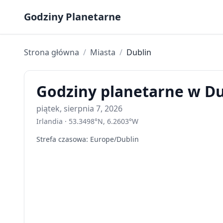
Skip to content
Godziny Planetarne
Strona główna
/
Miasta
/
Dublin
Godziny planetarne w Dub
piątek, sierpnia 7, 2026
Irlandia
·
53.3498
°
N
,
6.2603
°
W
Strefa czasowa
:
Europe/Dublin