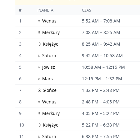
#
PLANETA
CZAS
1
♀
Wenus
5:52 AM
–
7:08 AM
2
☿
Merkury
7:08 AM
–
8:25 AM
3
☽
Księżyc
8:25 AM
–
9:42 AM
4
♄
Saturn
9:42 AM
–
10:58 AM
5
♃
Jowisz
10:58 AM
–
12:15 PM
6
♂
Mars
12:15 PM
–
1:32 PM
7
☉
Słońce
1:32 PM
–
2:48 PM
8
♀
Wenus
2:48 PM
–
4:05 PM
9
☿
Merkury
4:05 PM
–
5:22 PM
10
☽
Księżyc
5:22 PM
–
6:38 PM
11
♄
Saturn
6:38 PM
–
7:55 PM