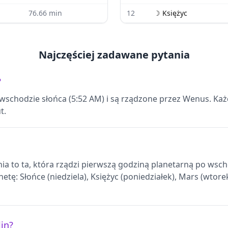
76.66
min
12
☽
Księżyc
Najczęściej zadawane pytania
?
 wschodzie słońca (5:52 AM) i są rządzone przez Wenus. Ka
t.
dnia to ta, która rządzi pierwszą godziną planetarną po ws
etę: Słońce (niedziela), Księżyc (poniedziałek), Mars (wtore
lin?