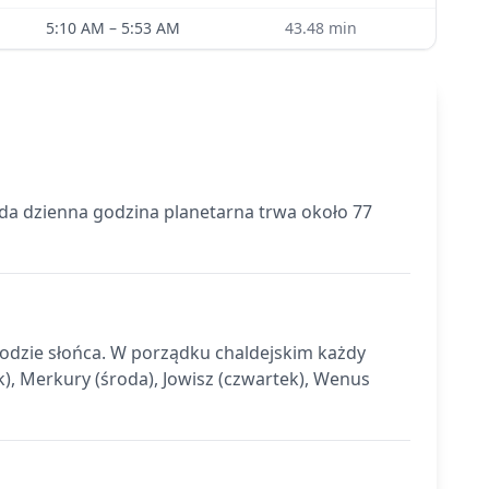
5:10 AM
–
5:53 AM
43.48
min
żda dzienna godzina planetarna trwa około 77
chodzie słońca. W porządku chaldejskim każdy
k), Merkury (środa), Jowisz (czwartek), Wenus