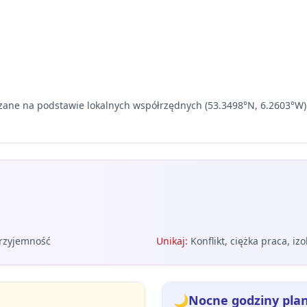
iczane na podstawie lokalnych współrzędnych (53.3498°N, 6.2603°W)
przyjemność
Unikaj
:
Konflikt, ciężka praca, izo
🌙
Nocne godziny pla