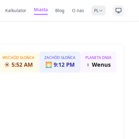
Miasta
Kalkulator
Blog
O nas
PL
WSCHÓD SŁOŃCA
ZACHÓD SŁOŃCA
PLANETA DNIA
☀️
5:52 AM
🌅
9:12 PM
♀
Wenus