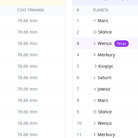
CZAS TRWANIA
#
PLANETA
76.66
min
1
♂
Mars
76.66
min
2
☉
Słońce
76.66
min
3
♀
Wenus
Teraz
76.66
min
4
☿
Merkury
76.66
min
5
☽
Księżyc
76.66
min
6
♄
Saturn
76.66
min
7
♃
Jowisz
76.66
min
8
♂
Mars
76.66
min
9
☉
Słońce
76.66
min
10
♀
Wenus
76.66
min
11
☿
Merkury