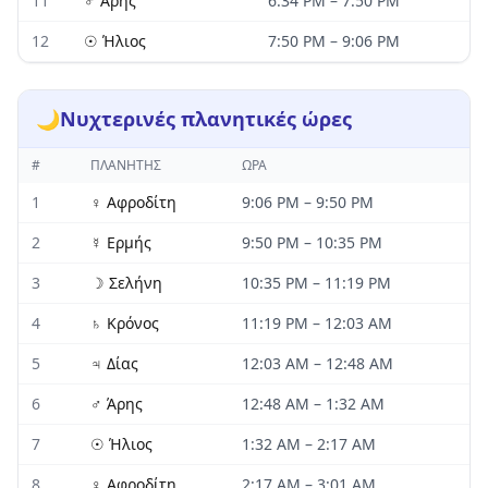
11
♂
Άρης
6:34 PM
–
7:50 PM
12
☉
Ήλιος
7:50 PM
–
9:06 PM
🌙
Νυχτερινές πλανητικές ώρες
#
ΠΛΑΝΉΤΗΣ
ΏΡΑ
1
♀
Αφροδίτη
9:06 PM
–
9:50 PM
2
☿
Ερμής
9:50 PM
–
10:35 PM
3
☽
Σελήνη
10:35 PM
–
11:19 PM
4
♄
Κρόνος
11:19 PM
–
12:03 AM
5
♃
Δίας
12:03 AM
–
12:48 AM
6
♂
Άρης
12:48 AM
–
1:32 AM
7
☉
Ήλιος
1:32 AM
–
2:17 AM
8
♀
Αφροδίτη
2:17 AM
–
3:01 AM