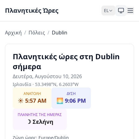
Skip to content
Πλανητικές Ώρες
EL
Αρχική
/
Πόλεις
/
Dublin
Πλανητικές ώρες στη Dublin
σήμερα
Δευτέρα, Αυγούστου 10, 2026
Ιρλανδία
·
53.3498
°
N
,
6.2603
°
W
ΑΝΑΤΟΛΉ
ΔΎΣΗ
☀️
5:57 AM
🌅
9:06 PM
ΠΛΑΝΉΤΗΣ ΤΗΣ ΗΜΈΡΑΣ
☽
Σελήνη
Ζώνη ώρας
:
Europe/Dublin