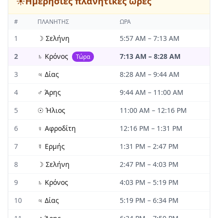
☀️
Ημερήσιες πλανητικές ώρες
#
ΠΛΑΝΉΤΗΣ
ΏΡΑ
1
☽
Σελήνη
5:57 AM
–
7:13 AM
2
♄
Κρόνος
7:13 AM
–
8:28 AM
Τώρα
3
♃
Δίας
8:28 AM
–
9:44 AM
4
♂
Άρης
9:44 AM
–
11:00 AM
5
☉
Ήλιος
11:00 AM
–
12:16 PM
6
♀
Αφροδίτη
12:16 PM
–
1:31 PM
7
☿
Ερμής
1:31 PM
–
2:47 PM
8
☽
Σελήνη
2:47 PM
–
4:03 PM
9
♄
Κρόνος
4:03 PM
–
5:19 PM
10
♃
Δίας
5:19 PM
–
6:34 PM