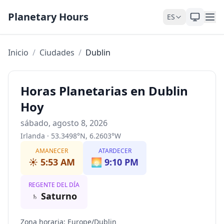
Saltar al contenido
Planetary Hours
ES
Inicio
/
Ciudades
/
Dublin
Horas Planetarias en Dublin
Hoy
sábado, agosto 8, 2026
Irlanda
·
53.3498
°
N
,
6.2603
°
W
AMANECER
ATARDECER
☀️
5:53 AM
🌅
9:10 PM
REGENTE DEL DÍA
♄
Saturno
Zona horaria
:
Europe/Dublin