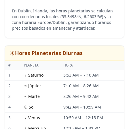
En Dublin, Irlanda, las horas planetarias se calculan
con coordenadas locales (53.3498°N, 6.2603°W) y la
zona horaria Europe/Dublin, garantizando horarios
precisos basados en amanecer y atardecer.
☀️
Horas Planetarias Diurnas
#
PLANETA
HORA
1
♄
Saturno
5:53 AM
–
7:10 AM
2
♃
Júpiter
7:10 AM
–
8:26 AM
3
♂
Marte
8:26 AM
–
9:42 AM
4
☉
Sol
9:42 AM
–
10:59 AM
5
♀
Venus
10:59 AM
–
12:15 PM
6
☿
Mercurio
12:15 PM
–
1:32 PM