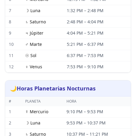
7
☽
Luna
1:32 PM
–
2:48 PM
8
♄
Saturno
2:48 PM
–
4:04 PM
9
♃
Júpiter
4:04 PM
–
5:21 PM
10
♂
Marte
5:21 PM
–
6:37 PM
11
☉
Sol
6:37 PM
–
7:53 PM
12
♀
Venus
7:53 PM
–
9:10 PM
🌙
Horas Planetarias Nocturnas
#
PLANETA
HORA
1
☿
Mercurio
9:10 PM
–
9:53 PM
2
☽
Luna
9:53 PM
–
10:37 PM
3
♄
Saturno
10:37 PM
–
11:21 PM