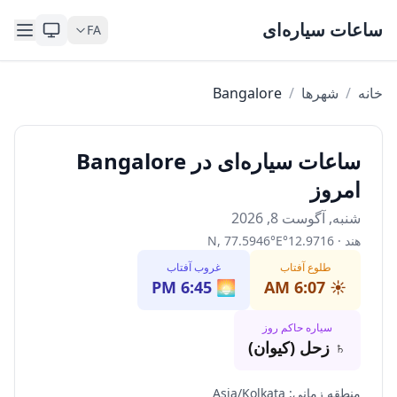
Skip to content
ساعات سیاره‌ای
FA
خانه
/
شهرها
/
Bangalore
ساعات سیاره‌ای در Bangalore
امروز
شنبه, آگوست 8, 2026
هند
·
12.9716
°
E
°
77.5946
,
N
طلوع آفتاب
غروب آفتاب
6:45 PM
🌅
6:07 AM
☀️
سیاره حاکم روز
♄
زحل (کیوان)
منطقه زمانی
:
Asia/Kolkata