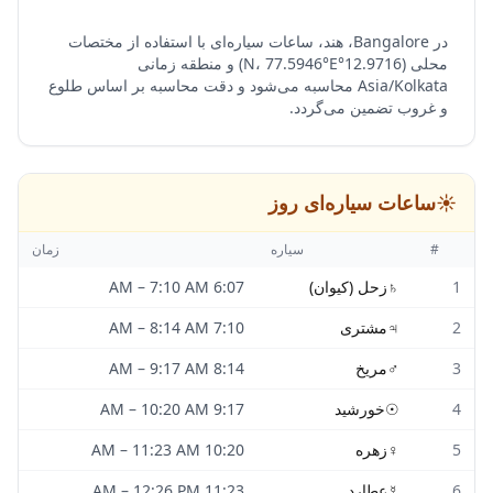
در Bangalore، هند، ساعات سیاره‌ای با استفاده از مختصات
محلی (12.9716°N، 77.5946°E) و منطقه زمانی
Asia/Kolkata محاسبه می‌شود و دقت محاسبه بر اساس طلوع
و غروب تضمین می‌گردد.
☀️
ساعات سیاره‌ای روز
#
سیاره
زمان
1
♄
زحل (کیوان)
6:07 AM
7:10 AM
–
2
♃
مشتری
7:10 AM
8:14 AM
–
3
♂
مریخ
8:14 AM
9:17 AM
–
4
☉
خورشید
9:17 AM
10:20 AM
–
5
♀
زهره
10:20 AM
11:23 AM
–
6
☿
عطارد
11:23 AM
12:26 PM
–