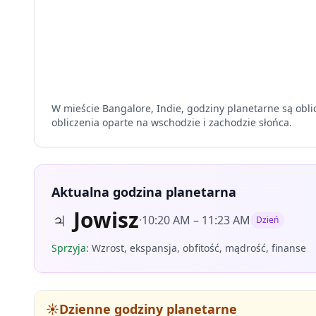
W mieście Bangalore, Indie, godziny planetarne są obli
obliczenia oparte na wschodzie i zachodzie słońca.
Aktualna godzina planetarna
♃
Jowisz
·
10:20 AM
–
11:23 AM
Dzień
Sprzyja
:
Wzrost, ekspansja, obfitość, mądrość, finanse
☀️
Dzienne godziny planetarne