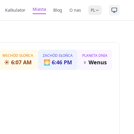
Miasta
Kalkulator
Blog
O nas
PL
WSCHÓD SŁOŃCA
ZACHÓD SŁOŃCA
PLANETA DNIA
☀️
6:07 AM
🌅
6:46 PM
♀
Wenus