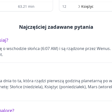
63.21
min
12
☽
Księżyc
Najczęściej zadawane pytania
iaj?
ię o wschodzie słońca (6:07 AM) i są rządzone przez Wenus
t.
ta dnia to ta, która rządzi pierwszą godziną planetarną po
etę: Słońce (niedziela), Księżyc (poniedziałek), Mars (wtore
galore?