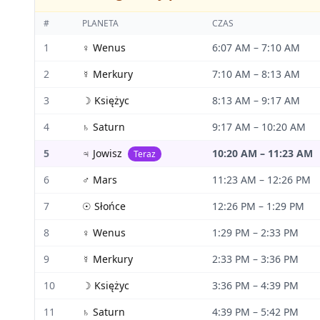
#
PLANETA
CZAS
1
♀
Wenus
6:07 AM
–
7:10 AM
2
☿
Merkury
7:10 AM
–
8:13 AM
3
☽
Księżyc
8:13 AM
–
9:17 AM
4
♄
Saturn
9:17 AM
–
10:20 AM
5
♃
Jowisz
10:20 AM
–
11:23 AM
Teraz
6
♂
Mars
11:23 AM
–
12:26 PM
7
☉
Słońce
12:26 PM
–
1:29 PM
8
♀
Wenus
1:29 PM
–
2:33 PM
9
☿
Merkury
2:33 PM
–
3:36 PM
10
☽
Księżyc
3:36 PM
–
4:39 PM
11
♄
Saturn
4:39 PM
–
5:42 PM