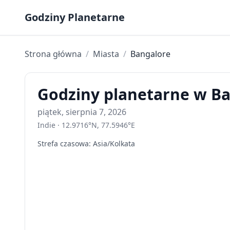
Skip to content
Godziny Planetarne
Strona główna
/
Miasta
/
Bangalore
Godziny planetarne w Ba
piątek, sierpnia 7, 2026
Indie
·
12.9716
°
N
,
77.5946
°
E
Strefa czasowa
:
Asia/Kolkata