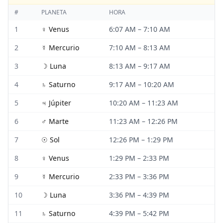
#
PLANETA
HORA
1
♀
Venus
6:07 AM
–
7:10 AM
2
☿
Mercurio
7:10 AM
–
8:13 AM
3
☽
Luna
8:13 AM
–
9:17 AM
4
♄
Saturno
9:17 AM
–
10:20 AM
5
♃
Júpiter
10:20 AM
–
11:23 AM
6
♂
Marte
11:23 AM
–
12:26 PM
7
☉
Sol
12:26 PM
–
1:29 PM
8
♀
Venus
1:29 PM
–
2:33 PM
9
☿
Mercurio
2:33 PM
–
3:36 PM
10
☽
Luna
3:36 PM
–
4:39 PM
11
♄
Saturno
4:39 PM
–
5:42 PM