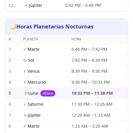
12
♃
Júpiter
5:42 PM
–
6:46 PM
🌙
Horas Planetarias Nocturnas
#
PLANETA
HORA
1
♂
Marte
6:46 PM
–
7:42 PM
2
☉
Sol
7:42 PM
–
8:39 PM
3
♀
Venus
8:39 PM
–
9:36 PM
4
☿
Mercurio
9:36 PM
–
10:33 PM
5
☽
Luna
10:33 PM
–
11:30 PM
Ahora
6
♄
Saturno
11:30 PM
–
12:26 AM
7
♃
Júpiter
12:26 AM
–
1:23 AM
8
♂
Marte
1:23 AM
–
2:20 AM