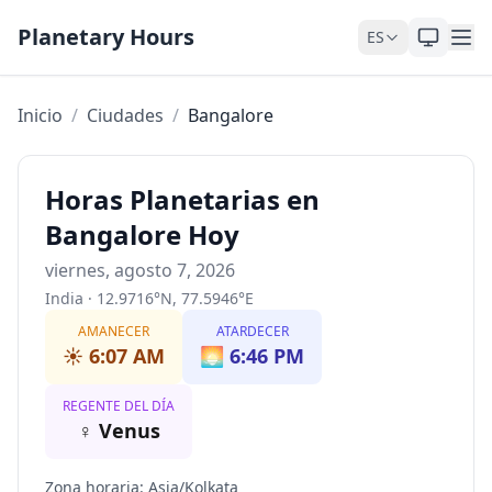
Saltar al contenido
Planetary Hours
ES
Inicio
/
Ciudades
/
Bangalore
Horas Planetarias en
Bangalore Hoy
viernes, agosto 7, 2026
India
·
12.9716
°
N
,
77.5946
°
E
AMANECER
ATARDECER
☀️
6:07 AM
🌅
6:46 PM
REGENTE DEL DÍA
♀
Venus
Zona horaria
:
Asia/Kolkata