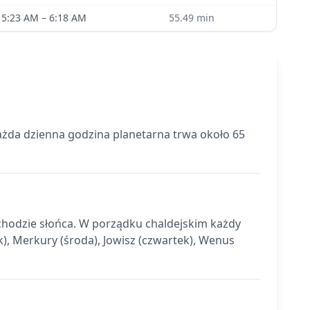
5:23 AM
–
6:18 AM
55.49
min
ażda dzienna godzina planetarna trwa około 65
schodzie słońca. W porządku chaldejskim każdy
k), Merkury (środa), Jowisz (czwartek), Wenus