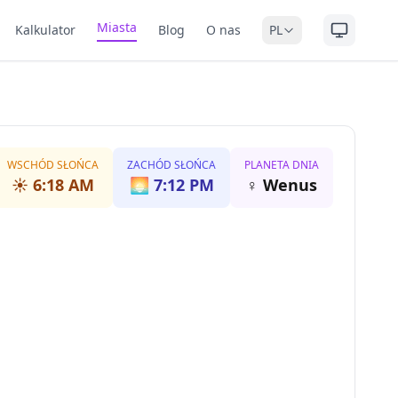
Miasta
Kalkulator
Blog
O nas
PL
WSCHÓD SŁOŃCA
ZACHÓD SŁOŃCA
PLANETA DNIA
☀️
6:18 AM
🌅
7:12 PM
♀
Wenus