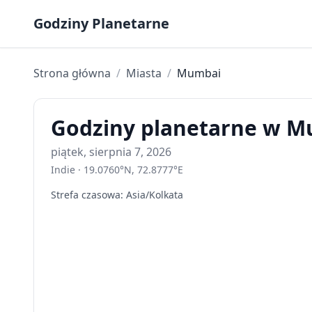
Skip to content
Godziny Planetarne
Strona główna
/
Miasta
/
Mumbai
Godziny planetarne w Mu
piątek, sierpnia 7, 2026
Indie
·
19.0760
°
N
,
72.8777
°
E
Strefa czasowa
:
Asia/Kolkata