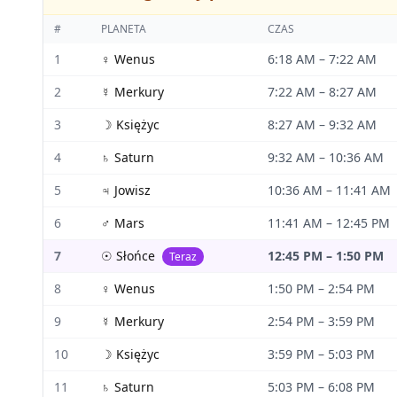
#
PLANETA
CZAS
1
♀
Wenus
6:18 AM
–
7:22 AM
2
☿
Merkury
7:22 AM
–
8:27 AM
3
☽
Księżyc
8:27 AM
–
9:32 AM
4
♄
Saturn
9:32 AM
–
10:36 AM
5
♃
Jowisz
10:36 AM
–
11:41 AM
6
♂
Mars
11:41 AM
–
12:45 PM
7
☉
Słońce
12:45 PM
–
1:50 PM
Teraz
8
♀
Wenus
1:50 PM
–
2:54 PM
9
☿
Merkury
2:54 PM
–
3:59 PM
10
☽
Księżyc
3:59 PM
–
5:03 PM
11
♄
Saturn
5:03 PM
–
6:08 PM