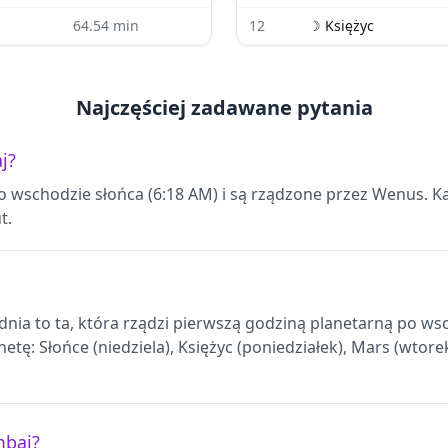
64.54
min
12
☽
Księżyc
Najczęściej zadawane pytania
j?
o wschodzie słońca (6:18 AM) i są rządzone przez Wenus. K
t.
dnia to ta, która rządzi pierwszą godziną planetarną po w
etę: Słońce (niedziela), Księżyc (poniedziałek), Mars (wtore
mbai?