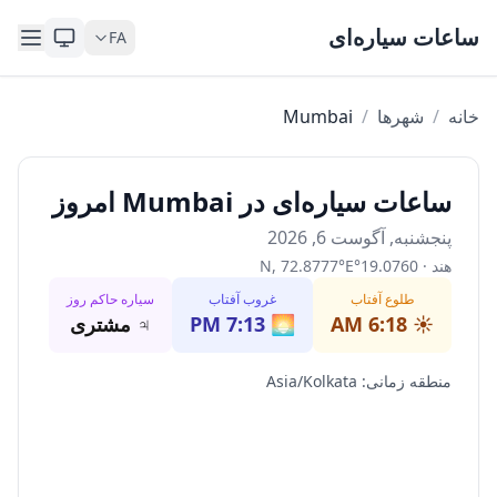
Skip to content
ساعات سیاره‌ای
FA
خانه
/
شهرها
/
Mumbai
ساعات سیاره‌ای در Mumbai امروز
پنجشنبه, آگوست 6, 2026
هند
·
19.0760
°
E
°
72.8777
,
N
طلوع آفتاب
غروب آفتاب
سیاره حاکم روز
☀️
6:18 AM
🌅
7:13 PM
♃
مشتری
منطقه زمانی
:
Asia/Kolkata