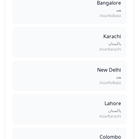
Bangalore
هند
Asia/Kolkata
Karachi
پاکستان
Asia/Karachi
New Delhi
هند
Asia/Kolkata
Lahore
پاکستان
Asia/Karachi
Colombo