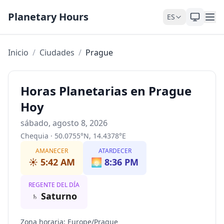
Saltar al contenido
Planetary Hours
ES
Inicio
/
Ciudades
/
Prague
Horas Planetarias en Prague
Hoy
sábado, agosto 8, 2026
Chequia
·
50.0755
°
N
,
14.4378
°
E
AMANECER
ATARDECER
☀️
5:42 AM
🌅
8:36 PM
REGENTE DEL DÍA
♄
Saturno
Zona horaria
:
Europe/Prague