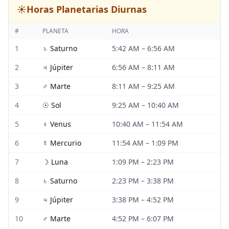
☀️
Horas Planetarias Diurnas
#
PLANETA
HORA
1
♄
Saturno
5:42 AM
–
6:56 AM
2
♃
Júpiter
6:56 AM
–
8:11 AM
3
♂
Marte
8:11 AM
–
9:25 AM
4
☉
Sol
9:25 AM
–
10:40 AM
5
♀
Venus
10:40 AM
–
11:54 AM
6
☿
Mercurio
11:54 AM
–
1:09 PM
7
☽
Luna
1:09 PM
–
2:23 PM
8
♄
Saturno
2:23 PM
–
3:38 PM
9
♃
Júpiter
3:38 PM
–
4:52 PM
10
♂
Marte
4:52 PM
–
6:07 PM