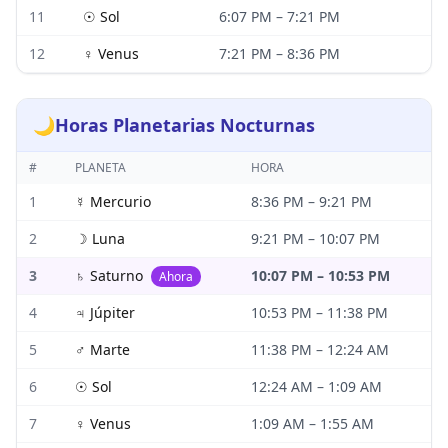
11
☉
Sol
6:07 PM
–
7:21 PM
12
♀
Venus
7:21 PM
–
8:36 PM
🌙
Horas Planetarias Nocturnas
#
PLANETA
HORA
1
☿
Mercurio
8:36 PM
–
9:21 PM
2
☽
Luna
9:21 PM
–
10:07 PM
3
♄
Saturno
10:07 PM
–
10:53 PM
Ahora
4
♃
Júpiter
10:53 PM
–
11:38 PM
5
♂
Marte
11:38 PM
–
12:24 AM
6
☉
Sol
12:24 AM
–
1:09 AM
7
♀
Venus
1:09 AM
–
1:55 AM